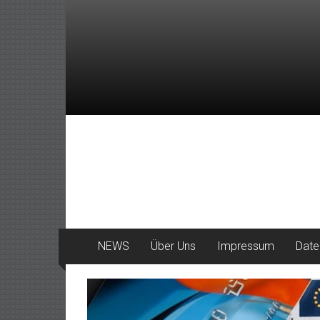
Zum
Inhalt
springen
DeinHaan
News
aus
Haan
NEWS
Über Uns
Impressum
Date