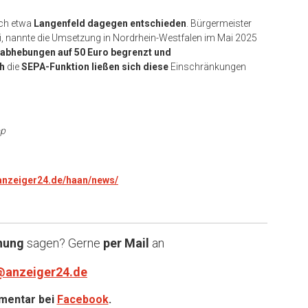
sich etwa
Langenfeld dagegen entschieden
. Bürgermeister
sei, nannte die Umsetzung in Nordrhein-Westfalen im Mai 2025
dabhebungen auf 50 Euro begrenzt und
h
die
SEPA-Funktion ließen sich diese
Einschränkungen
op
.anzeiger24.de/haan/news/
nung
sagen? Gerne
per Mail
an
@anzeiger24.de
entar bei
Facebook
.