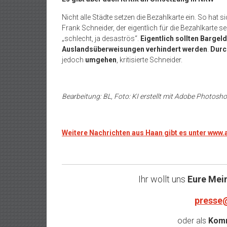
Nicht alle Städte setzen die Bezahlkarte ein. So hat 
Frank Schneider, der eigentlich für die Bezahlkarte 
„schlecht, ja desaströs“.
Eigentlich sollten Bargel
Auslandsüberweisungen verhindert werden
.
Durc
jedoch
umgehen
, kritisierte Schneider.
Bearbeitung: BL, Foto: KI erstellt mit Adobe Photosh
Weitere Nachrichten aus Haan gibt es unter www
Ihr wollt uns
Eure Mei
presse
oder als
Komm