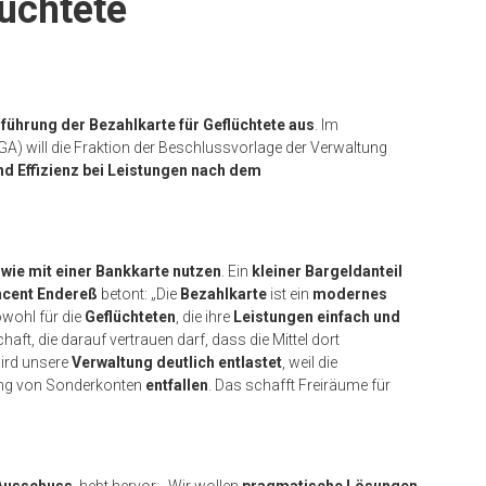
lüchtete
nführung der Bezahlkarte für Geflüchtete aus
. Im
) will die Fraktion der Beschlussvorlage der Verwaltung
d Effizienz bei Leistungen nach dem
 wie mit einer Bankkarte nutzen
. Ein
kleiner Bargeldanteil
ncent Endereß
betont: „Die
Bezahlkarte
ist ein
modernes
owohl für die
Geflüchteten
, die ihre
Leistungen einfach und
aft, die darauf vertrauen darf, dass die Mittel dort
ird unsere
Verwaltung deutlich entlastet
, weil die
ng von Sonderkonten
entfallen
. Das schafft Freiräume für