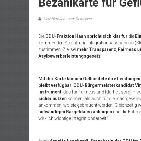
Bezahlkarte für Gef
Veröffentlicht von: DeinHaan
Die
CDU-Fraktion Haan spricht sich klar
für
die
Ei
kommenden Sozial- und Integrationsausschuss (SIGA
zustimmen. Ziel sei
mehr Transparenz
,
Fairness un
Asylbewerberleistungsgesetz
.
Mit der Karte können Geflüchtete ihre Leistungen
bleibt verfügbar
.
CDU-Bürgermeisterkandidat Vi
Instrument
, das für Fairness und Klarheit sorgt – s
sicher nutzen
können, als auch für die Stadtgesellsch
ankommen, wo sie gebraucht werden. Gleichzeitig w
a
ufwändigen Bargeldauszahlungen
und die Führu
wirklich wichtige Integrationsarbeit.“