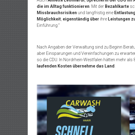
Auch
Annette Leonhardt
,
Sprecherin der CDU im
die im Alltag funktionieren
. Mit der
Bezahlkarte
sc
Missbrauchsrisiken
und langfristig eine
Entlastun
Möglichkeit
,
eigenständig über
ihre
Leistungen z
Einführung.“
Nach Angaben der Verwaltung sind zu Beginn Beratun
aber Einsparungen und Vereinfachungen zu erwarten.
so die CDU. In Nordrhein-Westfalen hätten mehr als 
laufenden Kosten übernehme das Land
.