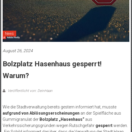
News
August 26, 2024
Bolzplatz Hasenhaus gesperrt!
Warum?
Veröffentlicht von: DeinHaan
Wie die Stadtverwaltung bereits gestern informiert hat, musste
aufgrund von Ablösungserscheinungen
an der Spielfläche aus
Gummigranulat der
Bolzplatz „Hasenhaus“
aus
Verkehrssicherungsgründen wegen Rutschgefahr
gesperrt
werden.
„Ein Schild informiert darüber, dass die Verwaltung der Stadt Haan