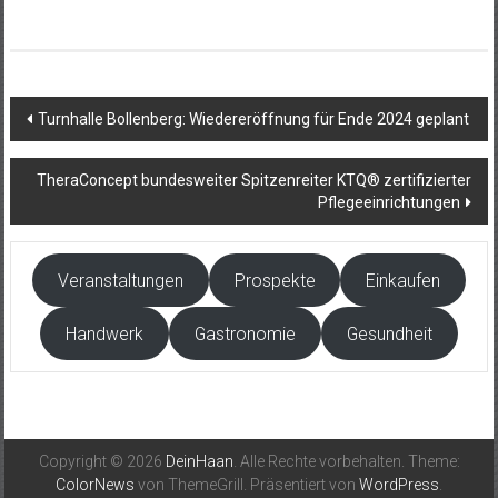
Beitragsnavigation
Turnhalle Bollenberg: Wiedereröffnung für Ende 2024 geplant
TheraConcept bundesweiter Spitzenreiter KTQ® zertifizierter
Pflegeeinrichtungen
Veranstaltungen
Prospekte
Einkaufen
Handwerk
Gastronomie
Gesundheit
Copyright © 2026
DeinHaan
. Alle Rechte vorbehalten. Theme:
ColorNews
von ThemeGrill. Präsentiert von
WordPress
.