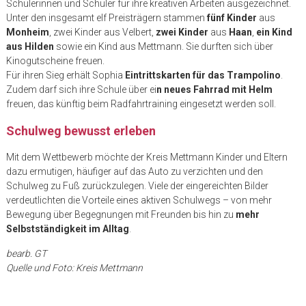
Schülerinnen und Schüler für ihre kreativen Arbeiten ausgezeichnet.
Unter den insgesamt elf Preisträgern stammen
fünf Kinder
aus
Monheim
, zwei Kinder aus Velbert,
zwei Kinder
aus
Haan
,
ein Kind
aus Hilden
sowie ein Kind aus Mettmann. Sie durften sich über
Kinogutscheine freuen.
Für ihren Sieg erhält Sophia
Eintrittskarten für das Trampolino
.
Zudem darf sich ihre Schule über ei
n neues Fahrrad mit Helm
freuen, das künftig beim Radfahrtraining eingesetzt werden soll.
Schulweg bewusst erleben
Mit dem Wettbewerb möchte der Kreis Mettmann Kinder und Eltern
dazu ermutigen, häufiger auf das Auto zu verzichten und den
Schulweg zu Fuß zurückzulegen. Viele der eingereichten Bilder
verdeutlichten die Vorteile eines aktiven Schulwegs – von mehr
Bewegung über Begegnungen mit Freunden bis hin zu
mehr
Selbstständigkeit im Alltag
.
bearb. GT
Quelle und Foto: Kreis Mettmann