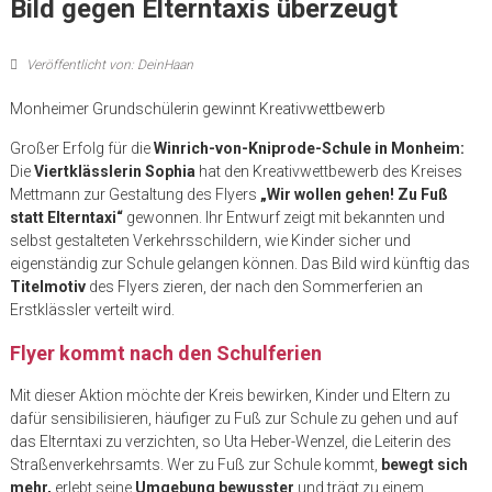
Bild gegen Elterntaxis überzeugt
Veröffentlicht von: DeinHaan
Monheimer Grundschülerin gewinnt Kreativwettbewerb
Großer Erfolg für die
Winrich-von-Kniprode-Schule in Monheim:
Die
Viertklässlerin Sophia
hat den Kreativwettbewerb des Kreises
Mettmann zur Gestaltung des Flyers
„Wir wollen gehen! Zu Fuß
statt Elterntaxi“
gewonnen. Ihr Entwurf zeigt mit bekannten und
selbst gestalteten Verkehrsschildern, wie Kinder sicher und
eigenständig zur Schule gelangen können. Das Bild wird künftig das
Titelmotiv
des Flyers zieren, der nach den Sommerferien an
Erstklässler verteilt wird.
Flyer kommt nach den Schulferien
Mit dieser Aktion möchte der Kreis bewirken, Kinder und Eltern zu
dafür sensibilisieren, häufiger zu Fuß zur Schule zu gehen und auf
das Elterntaxi zu verzichten, so Uta Heber-Wenzel, die Leiterin des
Straßenverkehrsamts. Wer zu Fuß zur Schule kommt,
bewegt sich
mehr,
erlebt seine
Umgebung bewusster
und trägt zu einem