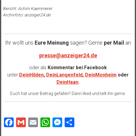
Bericht: Achim Kaemmerer
Archivfoto: anzeiger24.de
Ihr wollt uns
Eure Meinung
sagen? Gerne
per Mail
an
presse@anzeiger24.de
oder als
Kommentar bei
Facebook
unter
DeinHilden
,
DeinLangenfeld
,
DeinMonheim
oder
DeinHaan
.
Euch hat unser Beitrag gefallen? Dann liked und teilt ihn gerne.
Facebook
Gmail
Email
WhatsApp
Messenger
Teilen