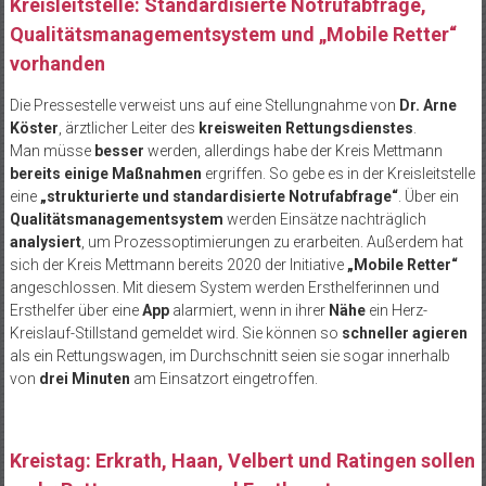
Kreisleitstelle: Standardisierte Notrufabfrage,
Qualitätsmanagementsystem und „Mobile Retter“
vorhanden
Die Pressestelle verweist uns auf eine Stellungnahme von
Dr. Arne
Köster
, ärztlicher Leiter des
kreisweiten Rettungsdienstes
.
Man müsse
besser
werden, allerdings habe der Kreis Mettmann
bereits einige Maßnahmen
ergriffen. So gebe es in der Kreisleitstelle
eine
„strukturierte und standardisierte Notrufabfrage“
. Über ein
Qualitätsmanagementsystem
werden Einsätze nachträglich
analysiert
, um Prozessoptimierungen zu erarbeiten. Außerdem hat
sich der Kreis Mettmann bereits 2020 der Initiative
„Mobile Retter“
angeschlossen. Mit diesem System werden Ersthelferinnen und
Ersthelfer über eine
App
alarmiert, wenn in ihrer
Nähe
ein Herz-
Kreislauf-Stillstand gemeldet wird. Sie können so
schneller agieren
als ein Rettungswagen, im Durchschnitt seien sie sogar innerhalb
von
drei Minuten
am Einsatzort eingetroffen.
Kreistag: Erkrath, Haan, Velbert und Ratingen sollen