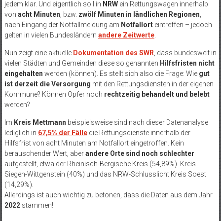
jedem klar. Und eigentlich soll in
NRW
ein Rettungswagen innerhalb
von
acht Minuten
, bzw.
zwölf Minuten in ländlichen Regionen
,
nach Eingang der Notfallmeldung am
Notfallort
eintreffen – jedoch
gelten in vielen Bundesländern
andere Zeitwerte
.
Nun zeigt eine aktuelle
Dokumentation des SWR
, dass bundesweit in
vielen Städten und Gemeinden diese so genannten
Hilfsfristen nicht
eingehalten
werden (können). Es stellt sich also die Frage: Wie
gut
ist derzeit die Versorgung
mit den Rettungsdiensten in der eigenen
Kommune? Können Opfer noch
rechtzeitig behandelt und belebt
werden?
Im
Kreis Mettmann
beispielsweise sind nach dieser Datenanalyse
lediglich in
67,5% der Fälle
die Rettungsdienste innerhalb der
Hilfsfrist von acht Minuten am Notfallort eingetroffen. Kein
berauschender Wert, aber
andere Orte sind noch schlechter
aufgestellt, etwa der Rheinisch-Bergische Kreis (54,89%). Kreis
Siegen-Wittgenstein (40%) und das NRW-Schlusslicht Kreis Soest
(14,29%).
Allerdings ist auch wichtig zu betonen, dass die Daten aus dem Jahr
2022
stammen!