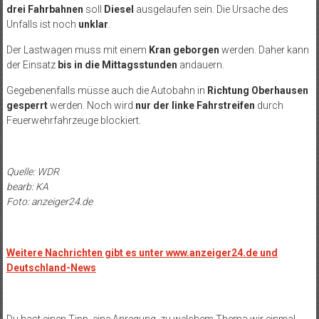
drei Fahrbahnen
soll
Diesel
ausgelaufen sein. Die Ursache des
Unfalls ist noch
unklar
.
Der Lastwagen muss mit einem
Kran geborgen
werden. Daher kann
der Einsatz
bis in die Mittagsstunden
andauern.
Gegebenenfalls müsse auch die Autobahn in
Richtung Oberhausen
gesperrt
werden. Noch wird
nur der linke Fahrstreifen
durch
Feuerwehrfahrzeuge blockiert.
Quelle: WDR
bearb: KA
Foto: anzeiger24.de
Weitere Nachrichten gibt es unter www.anzeiger24.de und
Deutschland-News
Du hast einen Tipp, eine Anregung, zu welchem Thema wir einmal