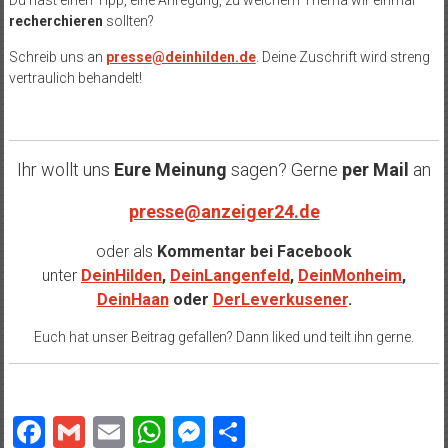
recherchieren
sollten?
Schreib uns an
presse@deinhilden.de
. Deine Zuschrift wird streng
vertraulich behandelt!
Ihr wollt uns
Eure Meinung
sagen? Gerne
per Mail
an
presse@anzeiger24.de
oder als
Kommentar bei
Facebook
unter
DeinHilden
,
DeinLangenfeld
,
DeinMonheim
,
DeinHaan
oder
DerLeverkusener
.
Euch hat unser Beitrag gefallen? Dann liked und teilt ihn gerne.
Facebook
Gmail
Email
WhatsApp
Messenger
Teilen