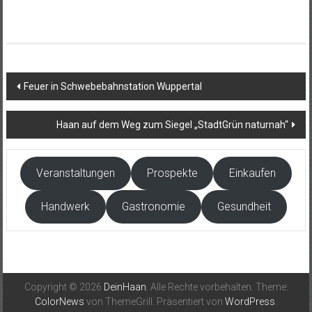
Beitragsnavigation
Feuer in Schwebebahnstation Wuppertal
Haan auf dem Weg zum Siegel „StadtGrün naturnah“
Veranstaltungen
Prospekte
Einkaufen
Handwerk
Gastronomie
Gesundheit
Copyright © 2026
DeinHaan
. Alle Rechte vorbehalten. Theme:
ColorNews
von ThemeGrill. Präsentiert von
WordPress
.