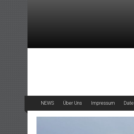
Zum
Inhalt
springen
DeinHaan
News
aus
Haan
NEWS
Über Uns
Impressum
Date