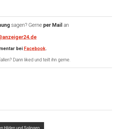
nung
sagen? Gerne
per Mail
an
@anzeiger24.de
entar bei
Facebook
.
llen? Dann liked und teilt ihn gerne.
er
n Hilden und Solingen