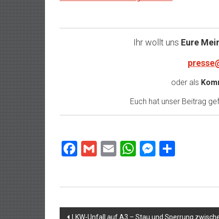
Ihr wollt uns
Eure Mei
presse
oder als
Komm
Euch hat unser Beitrag gefa
Facebook
Gmail
Email
WhatsApp
Messeng
Teilen
Beitragsnavigation
LKW-Unfall auf A3 – Stau und Sperrung zwische