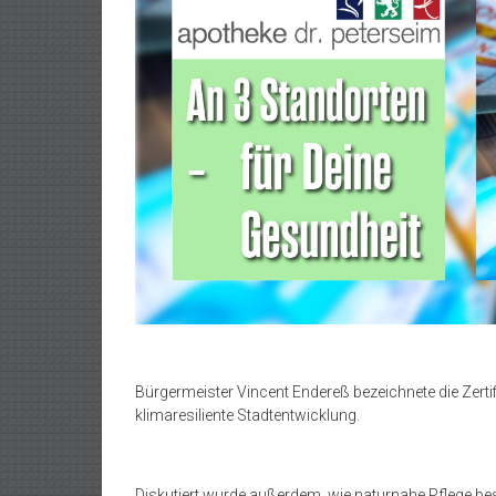
Bürgermeister Vincent Endereß bezeichnete die Zertif
klimaresiliente Stadtentwicklung.
Diskutiert wurde außerdem, wie naturnahe Pflege bes