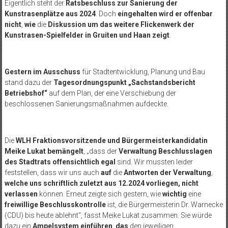
Eigentlich steht der
Ratsbeschluss zur Sanierung der
Kunstrasenplätze aus 2024
. Doch
eingehalten wird er offenbar
nicht
,
wie
die
Diskussion um das weitere Flickenwerk der
Kunstrasen-Spielfelder in Gruiten und Haan zeigt
.
Gestern im Ausschuss
für Stadtentwicklung, Planung und Bau
stand dazu der
Tagesordnungspunkt „Sachstandsbericht
Betriebshof“
auf dem Plan, der eine Verschiebung der
beschlossenen Sanierungsmaßnahmen aufdeckte.
Die
WLH Fraktionsvorsitzende und Bürgermeisterkandidatin
Meike Lukat bemängelt
, „dass der
Verwaltung Beschlusslagen
des Stadtrats offensichtlich egal
sind. Wir mussten leider
feststellen, dass wir uns auch
auf
die
Antworten der Verwaltung
,
welche uns schriftlich zuletzt aus 12.2024 vorliegen, nicht
verlassen
können. Erneut zeigte sich gestern, wie
wichtig
eine
freiwillige Beschlusskontrolle
ist, die Bürgermeisterin Dr. Warnecke
(CDU) bis heute ablehnt“, fasst Meike Lukat zusammen. Sie würde
dazu ein
Ampelsystem einführen
,
das
den jeweiligen