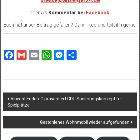
presse@anzeiger24.de
oder als
Kommentar bei
Facebook
.
Euch hat unser Beitrag gefallen? Dann liked und teilt ihn gerne.
Facebook
Gmail
Email
WhatsApp
Messenger
Teilen
Beitragsnavigation
Vincent Endereß präsentiert CDU Sanierungskonzept für
Spielplätze
Gestohlenes Wohnmobil wieder aufgefunden