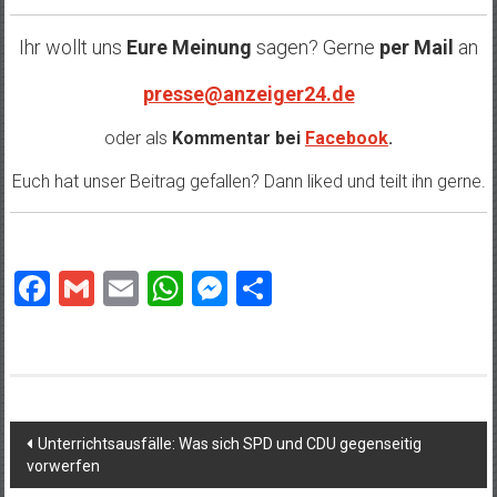
Ihr wollt uns
Eure Meinung
sagen? Gerne
per Mail
an
presse@anzeiger24.de
oder als
Kommentar bei
Facebook
.
Euch hat unser Beitrag gefallen? Dann liked und teilt ihn gerne.
Facebook
Gmail
Email
WhatsApp
Messenger
Teilen
Beitragsnavigation
Unterrichtsausfälle: Was sich SPD und CDU gegenseitig
vorwerfen