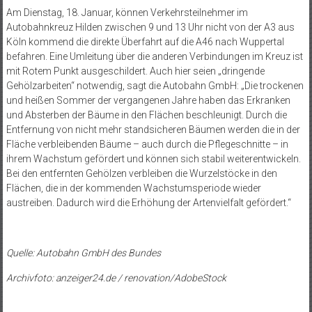
Am Dienstag, 18. Januar, können Verkehrsteilnehmer im
Autobahnkreuz Hilden zwischen 9 und 13 Uhr nicht von der A3 aus
Köln kommend die direkte Überfahrt auf die A46 nach Wuppertal
befahren. Eine Umleitung über die anderen Verbindungen im Kreuz ist
mit Rotem Punkt ausgeschildert. Auch hier seien „dringende
Gehölzarbeiten“ notwendig, sagt die Autobahn GmbH: „Die trockenen
und heißen Sommer der vergangenen Jahre haben das Erkranken
und Absterben der Bäume in den Flächen beschleunigt. Durch die
Entfernung von nicht mehr standsicheren Bäumen werden die in der
Fläche verbleibenden Bäume – auch durch die Pflegeschnitte – in
ihrem Wachstum gefördert und können sich stabil weiterentwickeln.
Bei den entfernten Gehölzen verbleiben die Wurzelstöcke in den
Flächen, die in der kommenden Wachstumsperiode wieder
austreiben. Dadurch wird die Erhöhung der Artenvielfalt gefördert.“
Quelle: Autobahn GmbH des Bundes
Archivfoto: anzeiger24.de / renovation/AdobeStock