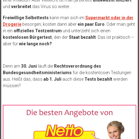
einer Infektion. Aber vielleicht ist man ja bereits
unbewusst infiziert
und
verbreitet
das Virus so weiter. .
Freiwillige Selbsttests
kann man sich im
Supermarkt oder in der
Drogerie
besorgen; kosten dann aber
ein paar Euro
. Oder man geht
in ein
offizielles Testzentrum
und unterzieht sich einen
kostenlosen Bürgertest
, den der
Staat bezahlt
. Das ist praktisch –
aber für
wie lange noch?
Denn am
30. Juni
läuft die
Rechtsverordnung des
Bundesgesundheitsministeriums
für die kostenlosen Testungen
aus. Heißt das, dass
ab 1. Juli
auch diese
Tests bezahlt
werden
müssen?