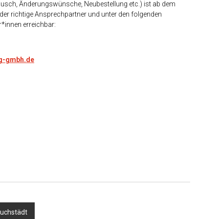
tausch, Änderungswünsche, Neubestellung etc.) ist ab dem
 richtige Ansprechpartner und unter den folgenden
r*innen erreichbar:
g-gmbh.de
er
auchstädt