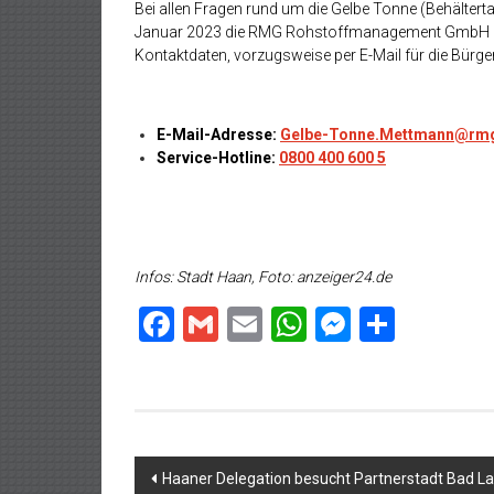
Bei allen Fragen rund um die Gelbe Tonne (Behälter
Januar 2023 die RMG Rohstoffmanagement GmbH der
Kontaktdaten, vorzugsweise per E-Mail für die Bürge
E-Mail-Adresse:
Gelbe-Tonne.Mettmann@rm
Service-Hotline:
0800 400 600 5
Infos: Stadt Haan, Foto: anzeiger24.de
Facebook
Gmail
Email
WhatsApp
Messeng
Teilen
Beitragsnavigation
Haaner Delegation besucht Partnerstadt Bad L