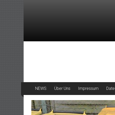
Zum
Inhalt
springen
DeinHaan
News
aus
Haan
NEWS
Über Uns
Impressum
Date