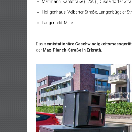
Mettmann: Kantstraße (L239)., Düsseldorfer Str
Heiligenhaus: Velberter Straße, Langenbügeler St
Langenfeld: Mitte
Das
semistationäre Geschwindigkeitsmessgerät
der
Max-Planck-Straße in Erkrath
.