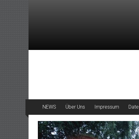
Zum
Inhalt
springen
DeinHaan
News
aus
Haan
NEWS
Über Uns
Impressum
Date