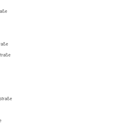
raße
raße
traße
straße
e