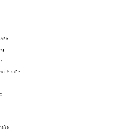
raße
eg
e
her Straße
d
e
traße