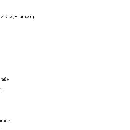
 Straße, Baumberg
traße
aße
traße