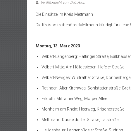
Veröffentlicht von: DeinHaan
Die Einsätze im Kreis Mettmann
Die Kreispolizeibehörde Mettmann kündigt für diese 
Montag, 13. März 2023
Velbert-Langenberg: Hattinger Straße, Balkhause
Velbert-Mitte: Am Höfgesiepen, Hefeler Straße
Velbert-Neviges: Wülfrather Straße, Donnenberge
Ratingen: Alter Kirchweg, Sohlstättenstraße, Brei
Erkrath: Millrather Weg, Morper Allee
Monheim am Rhein: Heerweg, Krischerstraße
Mettmann: Düsseldorfer Straße, Talstraße
Heiligenhaus: Langenbügeler Straße, Südring