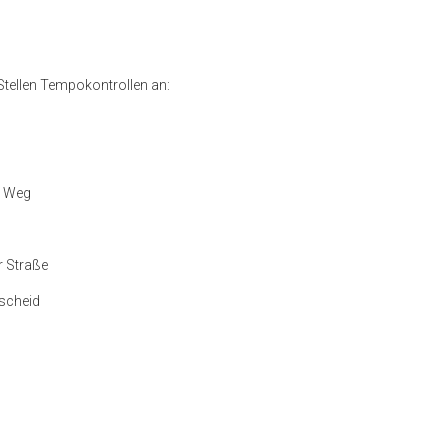
Stellen Tempokontrollen an:
r Weg
r Straße
tscheid