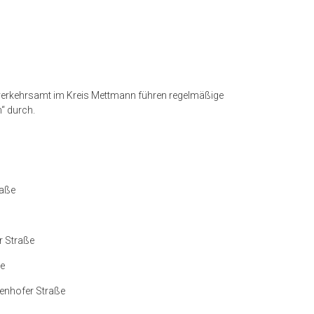
verkehrsamt im Kreis Mettmann führen regelmäßige
“ durch.
raße
r Straße
ße
idenhofer Straße