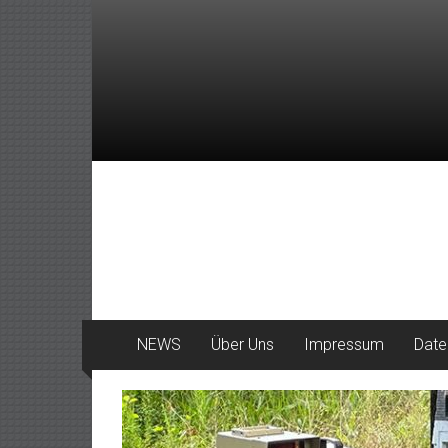
Zum
Inhalt
springen
DeinHaan
News
aus
Haan
NEWS
Über Uns
Impressum
Date