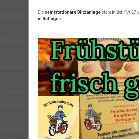
Die
semistationäre Blitzanlage
steht in der KW 27 
in Ratingen
.