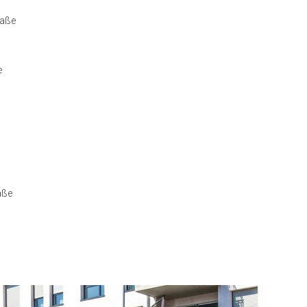
raße
e
aße