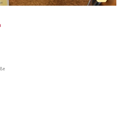
n
aße