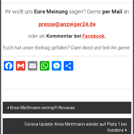
Ihr wollt uns
Eure Meinung
sagen? Gerne
per Mail
an
presse@anzeiger24.de
oder als
Kommentar bei
Facebook
.
Euch hat unser Beitrag gefallen? Dann liked und teilt ihn gerne.
Facebook
Gmail
Email
WhatsApp
Messenger
Teilen
Beitragsnavigation
Kreis Mettmann verimpft Novavax
Corona Update: Kreis Mettmann wieder auf Platz 1 bei
Inzidenz