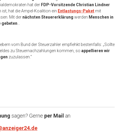
zialdemokraten hat der
FDP-Vorsitzende Christian Lindner
st, hat die Ampel-Koalition ein
Entlastungs-Paket
mit
sen. Mit der
nächsten Steuererklärung
werden
Menschen in
e gebeten
…
ern vom Bund der Steuerzahler empfiehkt bestenfalls: „Sollte
rgeldes zu Steuernachzahlungen kommen, so
appellieren wir
ngen
zuzulassen.“
nung
sagen? Gerne
per Mail
an
@anzeiger24.de