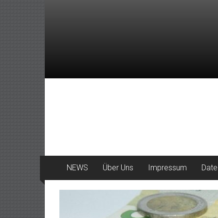
Zum
Inhalt
springen
DeinHaan
News
aus
Haan
NEWS
Über Uns
Impressum
Date