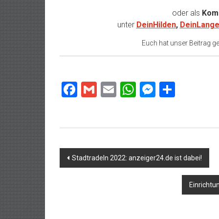
oder als
Komm
unter
DeinHilden
,
DeinLange
Euch hat unser Beitrag gef
Facebook
Gmail
Email
WhatsApp
Messeng
Teilen
Beitragsnavigation
Stadtradeln 2022: anzeiger24.de ist dabei!
Einrichtu