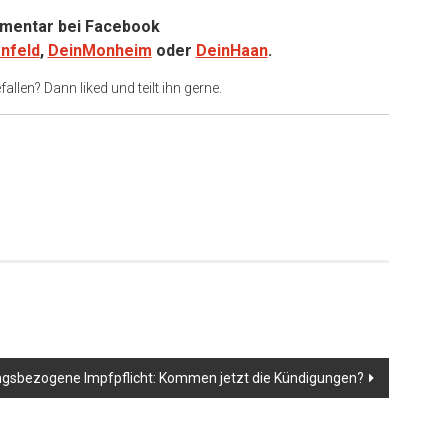
entar bei
Facebook
nfeld
,
DeinMonheim
oder
DeinHaan
.
allen? Dann liked und teilt ihn gerne.
er
ngsbezogene Impfpflicht: Kommen jetzt die Kündigungen?