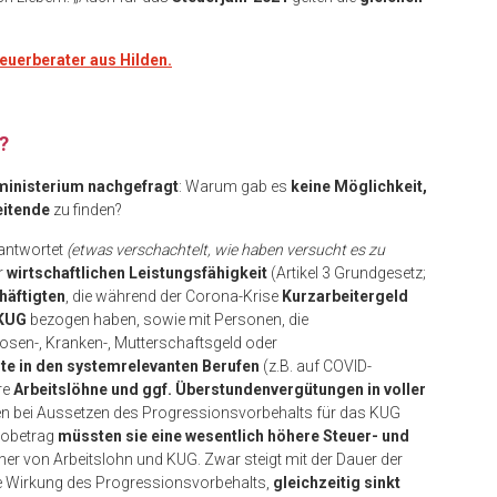
teuerberater aus Hilden.
?
ministerium nachgefragt
: Warum gab es
keine Möglichkeit,
eitende
zu finden?
antwortet
(etwas verschachtelt, wie haben versucht es zu
r
wirtschaftlichen Leistungsfähigkeit
(Artikel 3 Grundgesetz;
häftigten
, die während der Corona-Krise
Kurzarbeitergeld
 KUG
bezogen haben, sowie mit Personen, die
osen-, Kranken-, Mutterschaftsgeld oder
te in den systemrelevanten Berufen
(z.B. auf COVID-
re
Arbeitslöhne und ggf. Überstundenvergütungen in voller
en bei Aussetzen des Progressionsvorbehalts für das KUG
ttobetrag
müssten sie eine wesentlich höhere Steuer- und
eher von Arbeitslohn und KUG. Zwar steigt mit der Dauer der
e Wirkung des Progressionsvorbehalts,
gleichzeitig sinkt