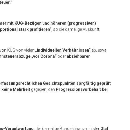
teuer
.“
mer mit KUG-Bezügen und höheren (progressiven)
rtional stark profitieren“
, so die damalige Auskunft.
von KUG von vielen
„individuellen Verhältnissen“
ab, etwa
hnsteuerabzüge „vor Corona“
oder
abziehbaren
erfassungsrechtlichen Gesichtspunkten sorgfältig geprüft
s
keine Mehrheit
gegeben, den
Progressionsvorbehalt bei
gs-Verantwortung
: der damalige Bundesfinanzminister
Olaf