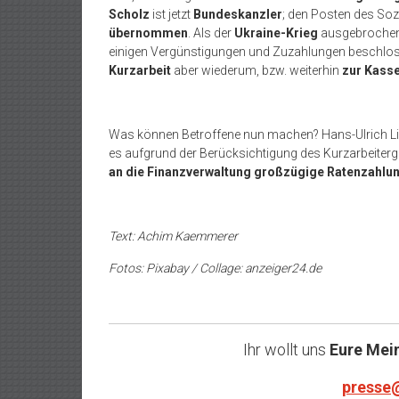
Scholz
ist jetzt
Bundeskanzler
; den Posten des So
übernommen
. Als der
Ukraine-Krieg
ausgebrochen i
einigen Vergünstigungen und Zuzahlungen beschlos
Kurzarbeit
aber wiederum, bzw. weiterhin
zur Kass
Was können Betroffene nun machen? Hans-Ulrich Lieb
es aufgrund der Berücksichtigung des Kurzarbeite
an die Finanzverwaltung großzügige Ratenzahlu
Text: Achim Kaemmerer
Fotos: Pixabay / Collage: anzeiger24.de
Ihr wollt uns
Eure Mei
presse