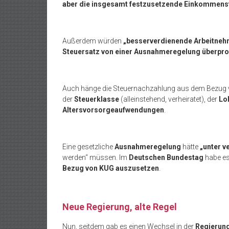
aber die insgesamt festzusetzende Einkommens
Außerdem würden
„besserverdienende Arbeitneh
Steuersatz von einer Ausnahmeregelung überpropo
Auch hänge die Steuernachzahlung aus dem Bezug 
der
Steuerklasse
(alleinstehend, verheiratet), der
Lo
Altersvorsorgeaufwendungen
.
Eine gesetzliche
Ausnahmeregelung
hätte
„unter v
werden“ müssen. Im
Deutschen Bundestag
habe e
Bezug von KUG auszusetzen
.
Neue Regierung, alte Regel
Nun, seitdem gab es einen Wechsel in der
Regierun