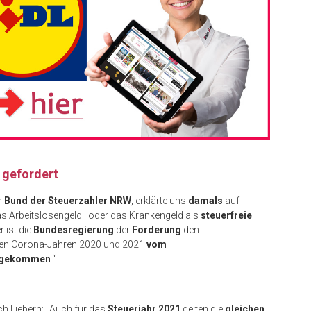
 gefordert
m
Bund der Steuerzahler NRW
, erklärte uns
damals
auf
as Arbeitslosengeld I oder das Krankengeld als
steuerfreie
er ist die
Bundesregierung
der
Forderung
den
 den Corona-Jahren 2020 und 2021
vom
chgekommen
.“
ch Liebern: „Auch für das
Steuerjahr 2021
gelten die
gleichen