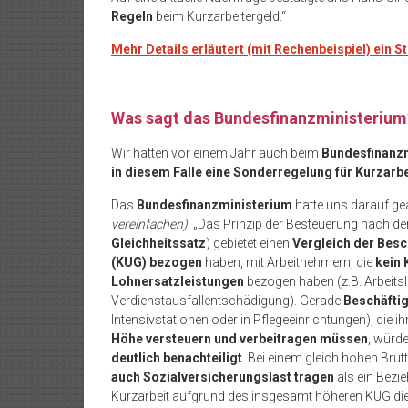
Regeln
beim Kurzarbeitergeld.“
Mehr Details erläutert (mit Rechenbeispiel) ein S
Was sagt das Bundesfinanzministerium
Wir hatten vor einem Jahr auch beim
Bundesfinanz
in diesem Falle eine Sonderregelung für Kurzarb
Das
Bundesfinanzministerium
hatte uns darauf ge
vereinfachen)
: „Das Prinzip der Besteuerung nach de
Gleichheitssatz
) gebietet einen
Vergleich der Besc
(KUG) bezogen
haben, mit Arbeitnehmern, die
kein
Lohnersatzleistungen
bezogen haben (z.B. Arbeitsl
Verdienstausfallentschädigung). Gerade
Beschäftig
Intensivstationen oder in Pflegeeinrichtungen), die ih
Höhe versteuern und verbeitragen müssen
, würd
deutlich benachteiligt
. Bei einem gleich hohen Bru
auch Sozialversicherungslast tragen
als ein Bezi
Kurzarbeit aufgrund des insgesamt höheren KUG di