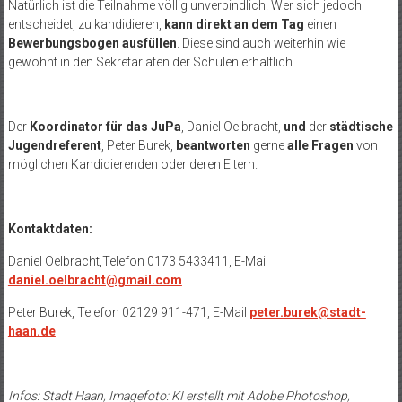
Natürlich ist die Teilnahme völlig unverbindlich. Wer sich jedoch
entscheidet, zu kandidieren,
kann direkt an dem Tag
einen
Bewerbungsbogen
ausfüllen
. Diese sind auch weiterhin wie
gewohnt in den Sekretariaten der Schulen erhältlich.
Der
Koordinator für das JuPa
, Daniel Oelbracht,
und
der
städtische
Jugendreferent
, Peter Burek,
beantworten
gerne
alle Fragen
von
möglichen Kandidierenden oder deren Eltern.
Kontaktdaten:
Daniel Oelbracht,Telefon 0173 5433411, E-Mail
daniel.oelbracht@gmail.com
Peter Burek, Telefon 02129 911-471, E-Mail
peter.burek@stadt-
haan.de
Infos: Stadt Haan, Imagefoto: KI erstellt mit Adobe Photoshop,