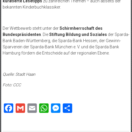
kuratierte Lesetipps
zu zahlreichen Themen – auch abseits der
bekannten Kinderbuchklassiker.
Der Wettbewerb steht unter der
Schirmherrschaft des
Bundespräsidenten
. Die
Stiftung Bildung und Soziales
der Sparda-
Bank Baden-Württemberg, die Sparda-Bank Hessen, der Gewinn-
Sparverein der Sparda-Bank München e. V. und die Sparda Bank
Hamburg fördern die Entscheide auf der regionalen Ebene.
Quelle: Stadt Haan
Foto: CCC
Facebook
Gmail
Email
WhatsApp
Messenger
Teilen