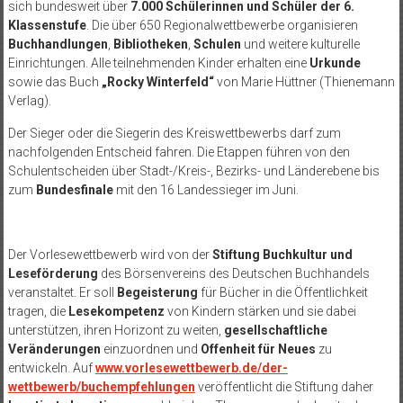
sich bundesweit über
7.000 Schülerinnen und Schüler der 6.
Klassenstufe
. Die über 650 Regionalwettbewerbe organisieren
Buchhandlungen
,
Bibliotheken
,
Schulen
und weitere kulturelle
Einrichtungen. Alle teilnehmenden Kinder erhalten eine
Urkunde
sowie das Buch
„Rocky Winterfeld“
von Marie Hüttner (Thienemann
Verlag).
Der Sieger oder die Siegerin des Kreiswettbewerbs darf zum
nachfolgenden Entscheid fahren. Die Etappen führen von den
Schulentscheiden über Stadt-/Kreis-, Bezirks- und Länderebene bis
zum
Bundesfinale
mit den 16 Landessieger im Juni.
Der Vorlesewettbewerb wird von der
Stiftung Buchkultur und
Leseförderung
des Börsenvereins des Deutschen Buchhandels
veranstaltet. Er soll
Begeisterung
für Bücher in die Öffentlichkeit
tragen, die
Lesekompetenz
von Kindern stärken und sie dabei
unterstützen, ihren Horizont zu weiten,
gesellschaftliche
Veränderungen
einzuordnen und
Offenheit für Neues
zu
entwickeln. Auf
www.vorlesewettbewerb.de/der-
wettbewerb/buchempfehlungen
veröffentlicht die Stiftung daher