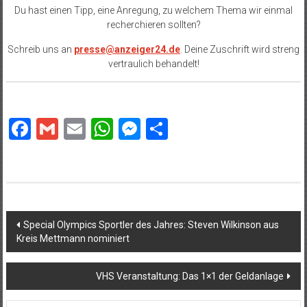
Du hast einen Tipp, eine Anregung, zu welchem Thema wir einmal
recherchieren sollten?
Schreib uns an
presse@anzeiger24.de
. Deine Zuschrift wird streng
vertraulich behandelt!
Facebook
Gmail
Email
WhatsApp
Messenger
Teilen
Beitragsnavigation
Special Olympics Sportler des Jahres: Steven Wilkinson aus
Kreis Mettmann nominiert
VHS Veranstaltung: Das 1×1 der Geldanlage