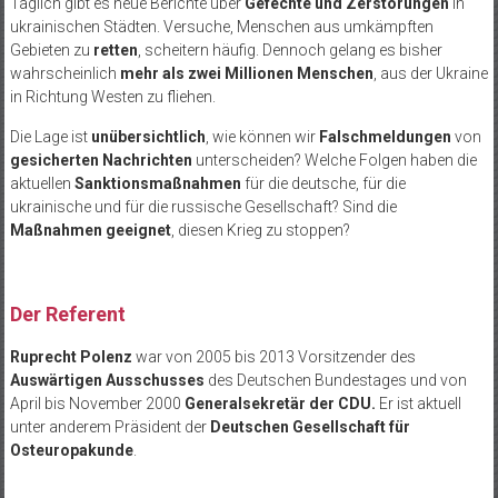
Täglich gibt es neue Berichte über
Gefechte und Zerstörungen
in
ukrainischen Städten. Versuche, Menschen aus umkämpften
Gebieten zu
retten
, scheitern häufig. Dennoch gelang es bisher
wahrscheinlich
mehr als zwei Millionen Menschen
, aus der Ukraine
in Richtung Westen zu fliehen.
Die Lage ist
unübersichtlich
, wie können wir
Falschmeldungen
von
gesicherten Nachrichten
unterscheiden? Welche Folgen haben die
aktuellen
Sanktionsmaßnahmen
für die deutsche, für die
ukrainische und für die russische Gesellschaft? Sind die
Maßnahmen geeignet
, diesen Krieg zu stoppen?
Der Referent
Ruprecht Polenz
war von 2005 bis 2013 Vorsitzender des
Auswärtigen Ausschusses
des Deutschen Bundestages und von
April bis November 2000
Generalsekretär der CDU.
Er ist aktuell
unter anderem Präsident der
Deutschen Gesellschaft für
Osteuropakunde
.