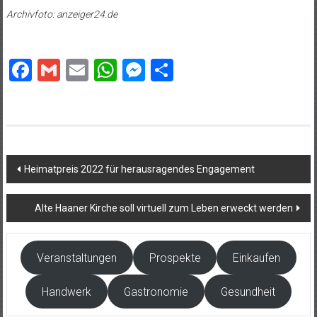
Archivfoto: anzeiger24.de
Facebook
Gmail
Email
WhatsApp
Messenger
Teilen
Beitragsnavigation
Heimatpreis 2022 für herausragendes Engagement
Alte Haaner Kirche soll virtuell zum Leben erweckt werden
Veranstaltungen
Prospekte
Einkaufen
Handwerk
Gastronomie
Gesundheit