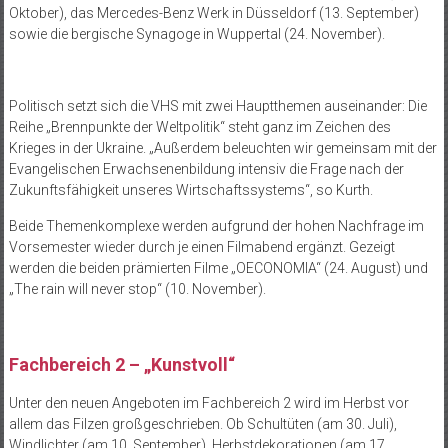
Oktober), das Mercedes-Benz Werk in Düsseldorf (13. September)
sowie die bergische Synagoge in Wuppertal (24. November).
Politisch setzt sich die VHS mit zwei Hauptthemen auseinander: Die
Reihe „Brennpunkte der Weltpolitik“ steht ganz im Zeichen des
Krieges in der Ukraine. „Außerdem beleuchten wir gemeinsam mit der
Evangelischen Erwachsenenbildung intensiv die Frage nach der
Zukunftsfähigkeit unseres Wirtschaftssystems“, so Kurth.
Beide Themenkomplexe werden aufgrund der hohen Nachfrage im
Vorsemester wieder durch je einen Filmabend ergänzt. Gezeigt
werden die beiden prämierten Filme „OECONOMIA“ (24. August) und
„The rain will never stop“ (10. November).
Fachbereich 2 – „Kunstvoll“
Unter den neuen Angeboten im Fachbereich 2 wird im Herbst vor
allem das Filzen großgeschrieben. Ob Schultüten (am 30. Juli),
Windlichter (am 10. September), Herbstdekorationen (am 17.