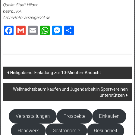
Quelle: Stadt Hilden
bearb.: KA
Archivfoto: anzeiger24.de
Facebook
Gmail
Email
WhatsApp
Messenger
Teilen
Beitragsnavigation
Heiligabend: Einladung zur 10-Minuten-Andacht
Weihnachtsbaum kaufen und Jugendarbeit in Sportvereinen
unterstützen
Veranstaltungen
Prospekte
Einkaufen
Handwerk
Gastronomie
Gesundheit