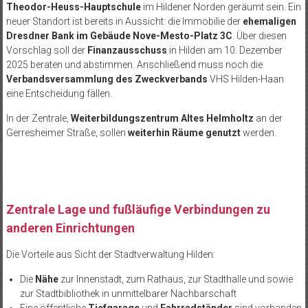
Theodor-Heuss-Hauptschule
im Hildener Norden geräumt sein. Ein
neuer Standort ist bereits in Aussicht: die Immobilie der
ehemaligen
Dresdner Bank im Gebäude Nove-Mesto-Platz 3C
. Über diesen
Vorschlag soll der
Finanzausschuss
in Hilden am 10. Dezember
2025 beraten und abstimmen. Anschließend muss noch die
Verbandsversammlung des Zweckverbands
VHS Hilden-Haan
eine Entscheidung fällen.
In der Zentrale,
Weiterbildungszentrum Altes Helmholtz
an der
Gerresheimer Straße, sollen
weiterhin Räume genutzt
werden.
Zentrale Lage und fußläufige Verbindungen zu
anderen Einrichtungen
Die Vorteile aus Sicht der Stadtverwaltung Hilden:
Die
Nähe
zur Innenstadt, zum Rathaus, zur Stadthalle und sowie
zur Stadtbibliothek in unmittelbarer Nachbarschaft
Eine öffentliche
Tiefgarage
und
Fahrradständer
sind vorhanden