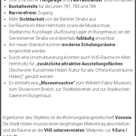
Bushaltestelle
für die Linien 781, 783 und 784
Barrierefreier
Zugang
Mehr
Sichtbarkeit
von der Berliner Straße aus
Die Räume im Alten Helmholtz sowie die Musikschule,
Stadtarchiv, Kunstlager (Auflösung Lager im Bürgerhaus) an der
Gerresheimer Straße sind ebenfalls
fußläufig
erreichbar.
Am neuen Standort können
moderne Schulungsräume
eingerichtet werden
Durch eine Umstrukturierung könnten auch VHS-Räume im Alten
Helmholtz für „
zusätzliche attraktive Ausstellungsflächen
(Stichworte: Kunstmeile Hilden, Kultur für alle, Offene Kunsträume
Hilden)“ genutzt werden
Es entsteht eine
„Museumsachse“
zum Wilhelm-Fabry-Museum,
zum Showroom Breloh, zur Stadtbibliothek und zur Städtischen
Galerie im Bürgerhaus.
Eigentümer des Objektes ist die Wohnungsbaugesellschaft
Vonovia
.
Die Stadt Hilden müsste einen langfristigen Mietvertrag abschließen
und die Räume an die
VHS untervermieten
. Mietpreis: ca.
9 Euro /