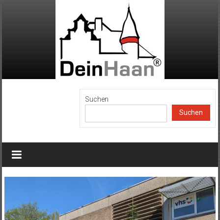
Zum
Inhalt
springen
DeinHaan
Suchen
Suchen
News
aus
Haan