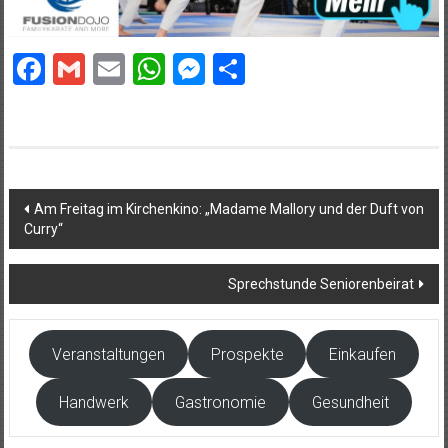
Facebook
Gmail
Email
WhatsApp
Messenger
Teilen
Beitragsnavigation
Am Freitag im Kirchenkino: „Madame Mallory und der Duft von
Curry“
Sprechstunde Seniorenbeirat
Veranstaltungen
Prospekte
Einkaufen
Handwerk
Gastronomie
Gesundheit