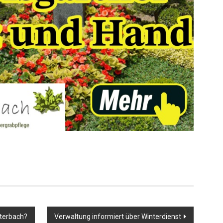
er
uterbach?
Verwaltung informiert über Winterdienst