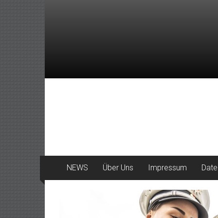
Zum
Inhalt
springen
DeinHaan
News
aus
Haan
NEWS
Über Uns
Impressum
Date