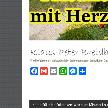
Facebook
Gmail
Email
WhatsApp
Messeng
Teilen
Beitragsnavigation
Überfüllte Notfallpraxen: Was plant Minister La