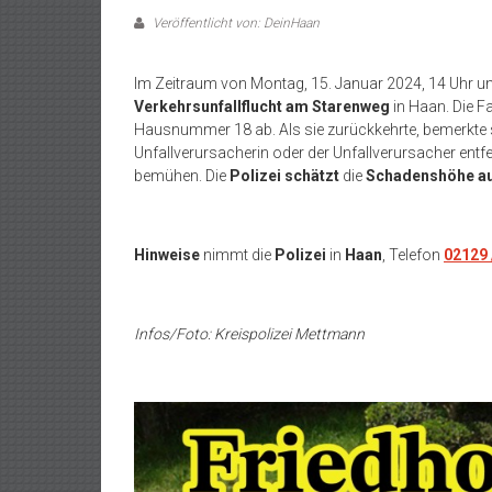
Veröffentlicht von: DeinHaan
Im Zeitraum von Montag, 15. Januar 2024, 14 Uhr un
Verkehrsunfallflucht am Starenweg
in Haan. Die F
Hausnummer 18 ab. Als sie zurückkehrte, bemerkte s
Unfallverursacherin oder der Unfallverursacher entf
bemühen. Die
Polizei schätzt
die
Schadenshöhe a
Hinweise
nimmt die
Polizei
in
Haan
, Telefon
02129 
Infos/Foto: Kreispolizei Mettmann