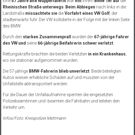
Eine
57 Jahre alte Wuppertalerin
war
mit
ihrem
BMW 1er auf
der
Rheinischen Straße unterwegs
.
Beim Abbiegen
nach links in die
Landstraße
missachtete
sie
die
Vorfahrt eines VW Golf
, der
stadteinwärts fuhr. Der VW kollidierte in der Folge mit der linken Seite
des BMW.
Durch den
starken Zusammenprall
wurden der
67-jährige Fahrer
des VW und
seine
66-jährige Beifahrerin schwer verletzt
.
Rettungskräfte brachten die beiden Verletzten
in ein Krankenhaus
,
wo sie stationär aufgenommen wurden.
Die 57-jährige
BMW-Fahrerin blieb unverletzt
. Beide beteiligten
Autos wiesen erhebliche Schäden auf und mussten von der
Unfallstelle abtransportiert werden.
Für die Dauer der Unfallaufnahme sperrten die eingesetzten
Polizeibeamtinnen und -beamten die Fahrbahn und leiteten den
Verkehr um.
Infos/Foto: Kreispolizei Mettmann