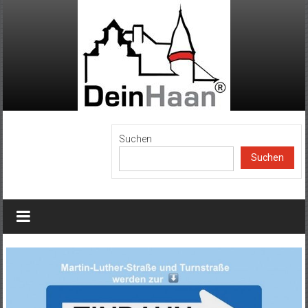
Zum
Inhalt
springen
DeinHaan
Suchen
Suchen
News
aus
Haan