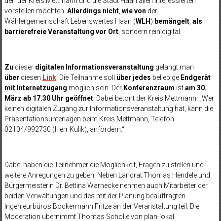
den der Kreis Mettmann und die Stadt Haan allen Interessierten
vorstellen möchten.
Allerdings nicht
,
wie von
der
Wählergemeinschaft Lebenswertes Haan (
WLH
)
bemängelt
,
als
barrierefreie Veranstaltung vor Ort
, sondern rein digital.
Zu
dieser
digitalen Informationsveranstaltung
gelangt man
über
diesen
Link
. Die Teilnahme soll
über jedes
beliebige
Endgerät
mit Internetzugang
möglich sein. Der
Konferenzraum
ist
am 30.
März ab 17.30 Uhr geöffnet
. Dabei betont der Kreis Mettmann: „Wer
keinen digitalen Zugang zur Informationsveranstaltung hat, kann die
Präsentationsunterlagen beim Kreis Mettmann, Telefon
02104/992730 (Herr Kulik), anfordern.“
Dabei haben die Teilnehmer die Möglichkeit, Fragen zu stellen und
weitere Anregungen zu geben. Neben Landrat Thomas Hendele und
Bürgermeisterin Dr. Bettina Warnecke nehmen auch Mitarbeiter der
beiden Verwaltungen und des mit der Planung beauftragten
Ingenieurbüros Bockermann Fritze an der Veranstaltung teil. Die
Moderation übernimmt Thomas Scholle von plan-lokal.