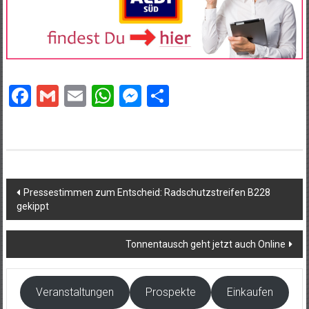
Facebook
Gmail
Email
WhatsApp
Messenger
Teilen
Beitragsnavigation
Pressestimmen zum Entscheid: Radschutzstreifen B228
gekippt
Tonnentausch geht jetzt auch Online
Veranstaltungen
Prospekte
Einkaufen