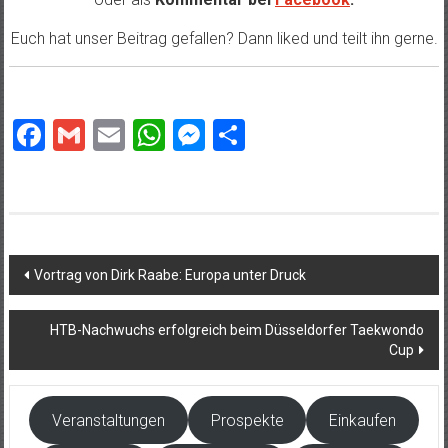
Euch hat unser Beitrag gefallen? Dann liked und teilt ihn gerne.
Facebook
Gmail
Email
WhatsApp
Messenger
Teilen
Beitragsnavigation
Vortrag von Dirk Raabe: Europa unter Druck
HTB-Nachwuchs erfolgreich beim Düsseldorfer Taekwondo
Cup
Veranstaltungen
Prospekte
Einkaufen