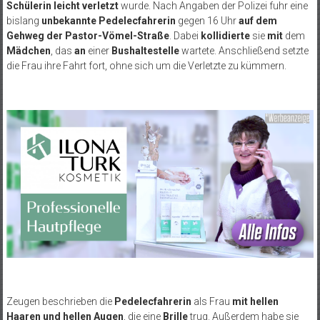
Schülerin leicht verletzt
wurde. Nach Angaben der Polizei fuhr eine
bislang
unbekannte Pedelecfahrerin
gegen 16 Uhr
auf dem
Gehweg der Pastor-Vömel-Straße
. Dabei
kollidierte
sie
mit
dem
Mädchen
, das
an
einer
Bushaltestelle
wartete. Anschließend setzte
die Frau ihre Fahrt fort, ohne sich um die Verletzte zu kümmern.
Zeugen beschrieben die
Pedelecfahrerin
als Frau
mit hellen
Haaren und hellen Augen
, die eine
Brille
trug. Außerdem habe sie