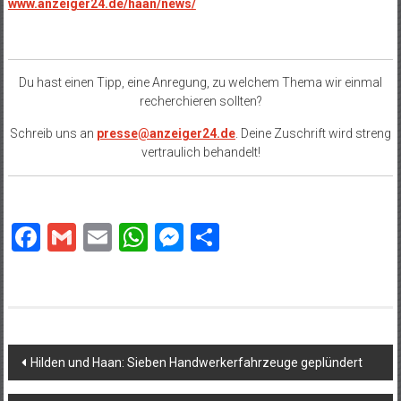
www.anzeiger24.de/haan/news/
Du hast einen Tipp, eine Anregung, zu welchem Thema wir einmal
recherchieren sollten?
Schreib uns an
presse@anzeiger24.de
. Deine Zuschrift wird streng
vertraulich behandelt!
Facebook
Gmail
Email
WhatsApp
Messenger
Teilen
Beitragsnavigation
Hilden und Haan: Sieben Handwerkerfahrzeuge geplündert