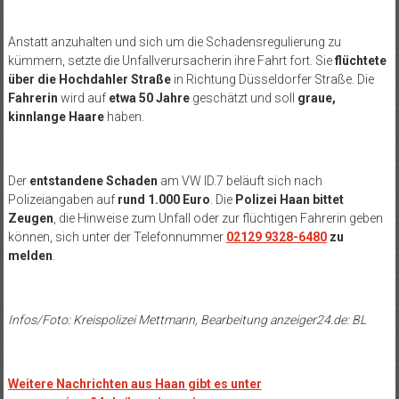
Anstatt anzuhalten und sich um die Schadensregulierung zu
kümmern, setzte die Unfallverursacherin ihre Fahrt fort. Sie
flüchtete
über die Hochdahler Straße
in Richtung Düsseldorfer Straße. Die
Fahrerin
wird auf
etwa 50 Jahre
geschätzt und soll
graue,
kinnlange Haare
haben.
Der
entstandene Schaden
am VW ID.7 beläuft sich nach
Polizeiangaben auf
rund 1.000 Euro
. Die
Polizei Haan bittet
Zeugen
, die Hinweise zum Unfall oder zur flüchtigen Fahrerin geben
können, sich unter der Telefonnummer
02129 9328-6480
zu
melden
.
Infos/Foto: Kreispolizei Mettmann, Bearbeitung anzeiger24.de: BL
Weitere Nachrichten aus Haan gibt es unter