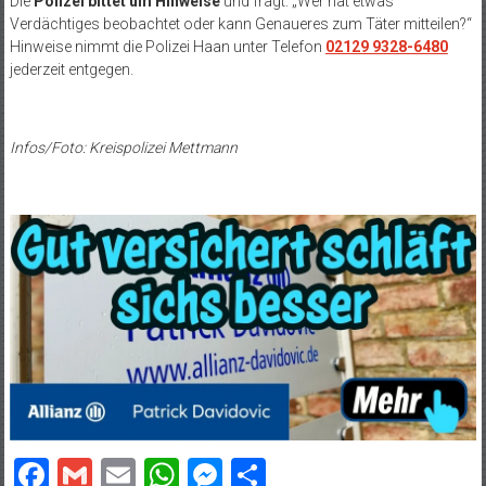
Die
Polizei bittet um Hinweise
und fragt: „Wer hat etwas
Verdächtiges beobachtet oder kann Genaueres zum Täter mitteilen?“
Hinweise nimmt die Polizei Haan unter Telefon
02129 9328-6480
jederzeit entgegen.
Infos/Foto: Kreispolizei Mettmann
Facebook
Gmail
Email
WhatsApp
Messenger
Teilen