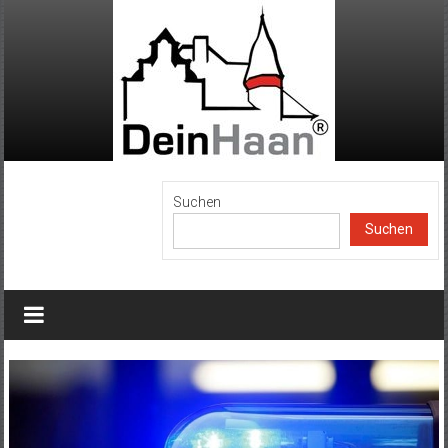
Zum
Inhalt
springen
DeinHaan
Suchen
Suchen
News
aus
Haan