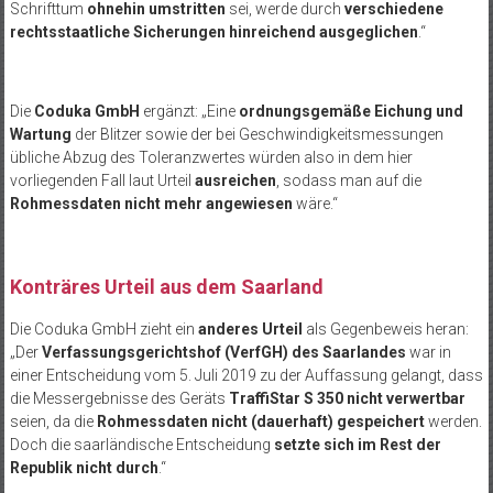
Schrifttum
ohnehin umstritten
sei, werde durch
verschiedene
rechtsstaatliche Sicherungen hinreichend ausgeglichen
.“
Die
Coduka GmbH
ergänzt: „Eine
ordnungsgemäße Eichung und
Wartung
der Blitzer sowie der bei Geschwindigkeitsmessungen
übliche Abzug des Toleranzwertes würden also in dem hier
vorliegenden Fall laut Urteil
ausreichen
, sodass man auf die
Rohmessdaten nicht mehr angewiesen
wäre.“
Konträres Urteil aus dem Saarland
Die Coduka GmbH zieht ein
anderes Urteil
als Gegenbeweis heran:
„Der
Verfassungsgerichtshof (VerfGH) des Saarlandes
war in
einer Entscheidung vom 5. Juli 2019 zu der Auffassung gelangt, dass
die Messergebnisse des Geräts
TraffiStar S 350
nicht verwertbar
seien, da die
Rohmessdaten nicht (dauerhaft) gespeichert
werden.
Doch die saarländische Entscheidung
setzte sich im Rest der
Republik nicht durch
.“