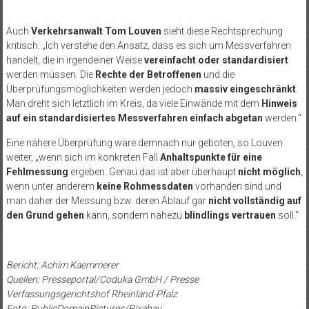
Auch
Verkehrsanwalt Tom Louven
sieht diese Rechtsprechung
kritisch: „Ich verstehe den Ansatz, dass es sich um Messverfahren
handelt, die in irgendeiner Weise
vereinfacht oder standardisiert
werden müssen. Die
Rechte der Betroffenen
und die
Überprüfungsmöglichkeiten werden jedoch
massiv eingeschränkt
.
Man dreht sich letztlich im Kreis, da viele Einwände mit dem
Hinweis
auf ein standardisiertes Messverfahren einfach abgetan
werden.“
Eine nähere Überprüfung wäre demnach nur geboten, so Louven
weiter, „wenn sich im konkreten Fall
Anhaltspunkte für eine
Fehlmessung
ergeben. Genau das ist aber überhaupt
nicht möglich
,
wenn unter anderem
keine Rohmessdaten
vorhanden sind und
man daher der Messung bzw. deren Ablauf gar
nicht vollständig auf
den Grund gehen
kann, sondern nahezu
blindlings vertrauen
soll.“
Bericht: Achim Kaemmerer
Quellen: Presseportal/Coduka GmbH / Presse
Verfassungsgerichtshof Rheinland-Pfalz
Foto: PublicDomainPictures/Pixabay