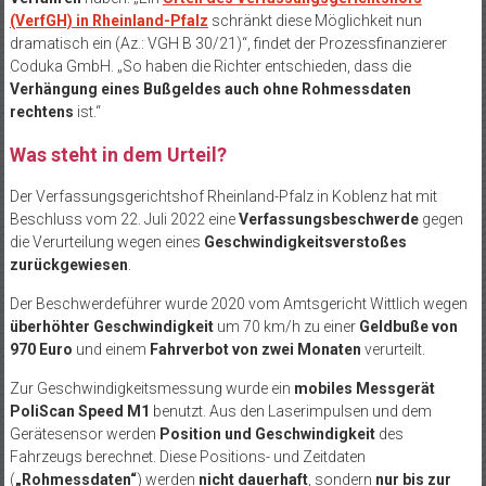
(VerfGH) in Rheinland-Pfalz
schränkt diese Möglichkeit nun
dramatisch ein (Az.: VGH B 30/21)“, findet der Prozessfinanzierer
Coduka GmbH. „So haben die Richter entschieden, dass die
Verhängung eines Bußgeldes auch ohne Rohmessdaten
rechtens
ist.“
Was steht in dem Urteil?
Der Verfassungsgerichtshof Rheinland-Pfalz in Koblenz hat mit
Beschluss vom 22. Juli 2022 eine
Verfassungsbeschwerde
gegen
die Verurteilung wegen eines
Geschwindigkeitsverstoßes
zurückgewiesen
.
Der Beschwerdeführer wurde 2020 vom Amtsgericht Wittlich wegen
überhöhter Geschwindigkeit
um 70 km/h zu einer
Geldbuße von
970 Euro
und einem
Fahrverbot von zwei Monaten
verurteilt.
Zur Geschwindigkeitsmessung wurde ein
mobiles Messgerät
PoliScan Speed M1
benutzt. Aus den Laserimpulsen und dem
Gerätesensor werden
Position und Geschwindigkeit
des
Fahrzeugs berechnet. Diese Positions- und Zeitdaten
(
„Rohmessdaten“
) werden
nicht dauerhaft
, sondern
nur bis zur