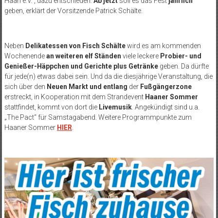
Haan e.V.“, dazu entschieden:
Ab jetzt
soll es das Fest
jährlich
geben, erklärt der Vorsitzende Patrick Schälte.
Neben
Delikatessen von Fisch Schälte
wird es am kommenden
Wochenende
an weiteren elf Ständen
viele leckere
Probier- und
Genießer-Häppchen und Gerichte plus Getränke
geben. Da dürfte
für jede(n) etwas dabei sein. Und da die diesjährige Veranstaltung, die
sich über den
Neuen Markt und entlang
der
Fußgängerzone
erstreckt, in Kooperation mit dem Strandevent
Haaner Sommer
stattfindet, kommt von dort die
Livemusik
. Angekündigt sind u.a.
„The Pact“ für Samstagabend. Weitere Programmpunkte zum
Haaner Sommer
HIER
.