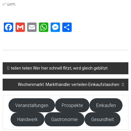
✅ uvm.
Facebook
Gmail
Email
WhatsApp
Messenger
Teilen
Beitragsnavigation
teilen teilen Wer hier schnell flitzt, wird gleich geblitzt
Wochenmarkt: Markthändler verteilen Einkaufstaschen
Veranstaltungen
Prospekte
Einkaufen
Handwerk
Gastronomie
Gesundheit