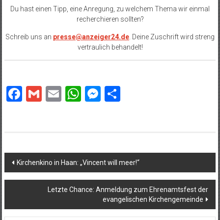
Du hast einen Tipp, eine Anregung, zu welchem Thema wir einmal
recherchieren sollten?
Schreib uns an
presse@anzeiger24.de
. Deine Zuschrift wird streng
vertraulich behandelt!
Facebook
Gmail
Email
WhatsApp
Messenger
Teilen
Beitragsnavigation
Kirchenkino in Haan: „Vincent will meer!“
Letzte Chance: Anmeldung zum Ehrenamtsfest der
evangelischen Kirchengemeinde