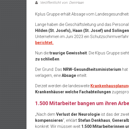
Veröffentlicht von: DeinHaan
Kplus Gruppe erhält Absage vom Landesgesundheit
Lange haben die Geschäftsleitung und das Personal
Hilden (St. Josefs), Haan (St. Josef) und Solingen
Unternehmen im Juni 2023 ein Schutzschirmverfahre
berichtet.
Nun die
traurige Gewissheit
: Die Klpus Gruppe sieh
zu schließen
.
Der Grund: Das
NRW-Gesundheitsministerium
hat 
verlagern, eine
Absage
erteilt.
Derzeit werden die landesweite
Krankenhausplanung 
Krankenhäuser welche Fachabteilungen
zugespro
1.500 Mitarbeiter bangen um ihren Arbe
„Nach dem
Verlust der Neurologie
ist das der zwe
kompensieren
“, erklärt
Stefan Denkhaus
,
Generalb
konkret: Wir müssen weit
1.500 Mitarbeiterinnen u