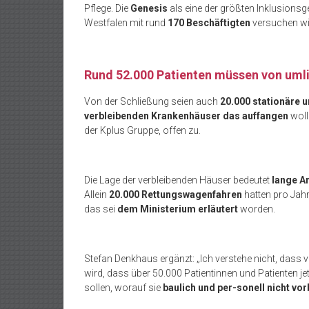
Pflege. Die
Genesis
als eine der größten Inklusions
Westfalen mit rund
170 Beschäftigten
versuchen wi
Rund 52.000 Patienten müssen von uml
Von der Schließung seien auch
20.000 stationäre 
verbleibenden Krankenhäuser das auffangen
woll
der Kplus Gruppe, offen zu.
Die Lage der verbleibenden Häuser bedeutet
lange A
Allein
20.000 Rettungswagenfahren
hatten pro Jahr 
das sei
dem Ministerium erläutert
worden.
Stefan Denkhaus ergänzt: „Ich verstehe nicht, dass v
wird, dass über 50.000 Patientinnen und Patienten je
sollen, worauf sie
baulich und per-sonell nicht vor