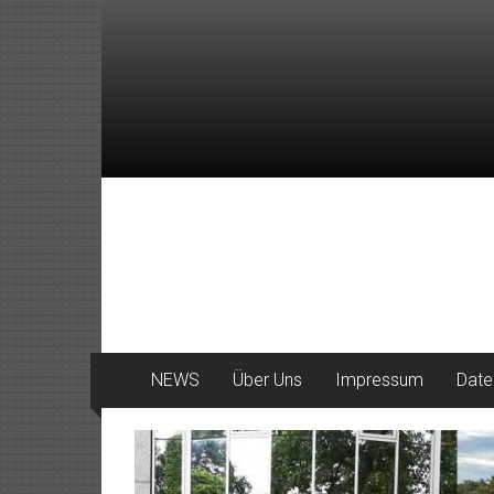
Zum
Inhalt
springen
DeinHaan
News
aus
Haan
NEWS
Über Uns
Impressum
Date