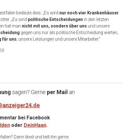
stfalen bedeute dies: „Es wird
nur noch vier Krankenhäuser
ötter. „Es sind
politische Entscheidungen
in den letzten
len hat man
nicht mit uns, sondern über uns
und unsere
scheidung
gegen uns nur als politische Entscheidung werten,
 für uns
, unsere Leistungen und unsere Mitarbeiter.“
23
nung
sagen? Gerne
per Mail
an
@anzeiger24.de
entar bei
Facebook
lden
oder
DeinHaan
.
allen? Dann liked und teilt ihn gerne.