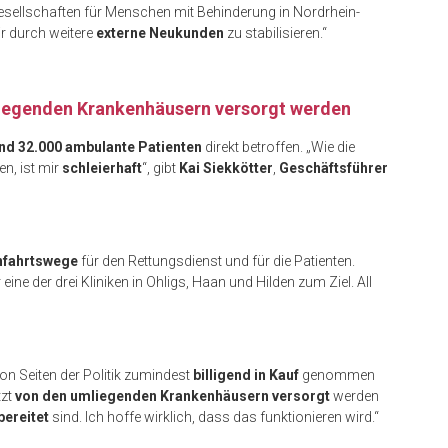
gesellschaften für Menschen mit Behinderung in Nordrhein-
r durch weitere
externe Neukunden
zu stabilisieren.“
iegenden Krankenhäusern versorgt werden
und 32.000 ambulante Patienten
direkt betroffen. „Wie die
en, ist mir
schleierhaft
“, gibt
Kai Siekkötter
,
Geschäftsführer
nfahrtswege
für den Rettungsdienst und für die Patienten.
eine der drei Kliniken in Ohligs, Haan und Hilden zum Ziel. All
on Seiten der Politik zumindest
billigend in Kauf
genommen
tzt
von den umliegenden Krankenhäusern versorgt
werden
bereitet
sind. Ich hoffe wirklich, dass das funktionieren wird.“