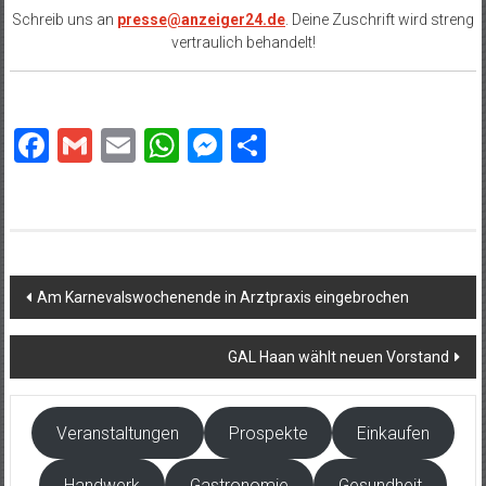
Schreib uns an
presse@anzeiger24.de
. Deine Zuschrift wird streng
vertraulich behandelt!
Facebook
Gmail
Email
WhatsApp
Messenger
Teilen
Beitragsnavigation
Am Karnevalswochenende in Arztpraxis eingebrochen
GAL Haan wählt neuen Vorstand
Veranstaltungen
Prospekte
Einkaufen
Handwerk
Gastronomie
Gesundheit