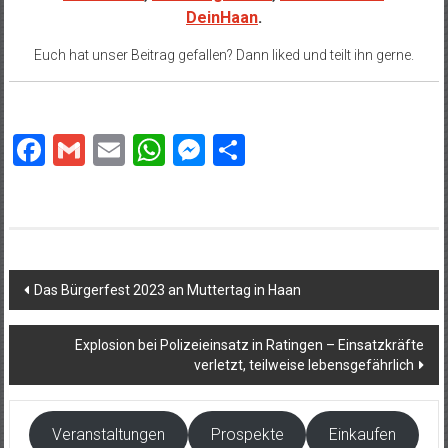
DeinHaan
.
Euch hat unser Beitrag gefallen? Dann liked und teilt ihn gerne.
Facebook
Gmail
Email
WhatsApp
Messenger
Teilen
Beitragsnavigation
Das Bürgerfest 2023 an Muttertag in Haan
Explosion bei Polizeieinsatz in Ratingen – Einsatzkräfte
verletzt, teilweise lebensgefährlich
Veranstaltungen
Prospekte
Einkaufen