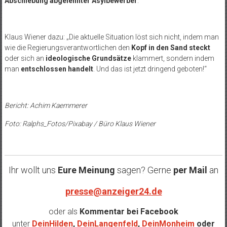
Abschiebung abgelehnter Asylbewerber
.
Klaus Wiener dazu: „Die aktuelle Situation löst sich nicht, indem man
wie die Regierungsverantwortlichen den
Kopf in den Sand steckt
oder sich an
ideologische Grundsätze
klammert, sondern indem
man
entschlossen handelt
. Und das ist jetzt dringend geboten!“
Bericht: Achim Kaemmerer
Foto: Ralphs_Fotos/Pixabay / Büro Klaus Wiener
Ihr wollt uns
Eure Meinung
sagen? Gerne
per Mail
an
presse@anzeiger24.de
oder als
Kommentar bei
Facebook
unter
DeinHilden
,
DeinLangenfeld
,
DeinMonheim
oder