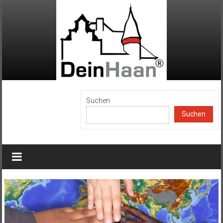
Zum
Inhalt
springen
DeinHaan
Suchen
Suchen
News
aus
Haan