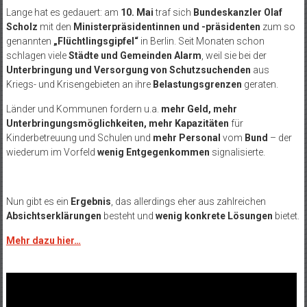
Lange hat es gedauert: am
10. Mai
traf sich
Bundeskanzler Olaf
Scholz
mit den
Ministerpräsidentinnen und -präsidenten
zum so
genannten
„Flüchtlingsgipfel“
in Berlin. Seit Monaten schon
schlagen viele
Städte und Gemeinden Alarm
, weil sie bei der
Unterbringung und Versorgung von Schutzsuchenden
aus
Kriegs- und Krisengebieten an ihre
Belastungsgrenzen
geraten.
Länder und Kommunen fordern u.a.
mehr Geld, mehr
Unterbringungsmöglichkeiten, mehr Kapazitäten
für
Kinderbetreuung und Schulen und
mehr Personal
vom
Bund
– der
wiederum im Vorfeld
wenig Entgegenkommen
signalisierte.
Nun gibt es ein
Ergebnis
, das allerdings eher aus zahlreichen
Absichtserklärungen
besteht und
wenig konkrete Lösungen
bietet.
Mehr dazu hier…