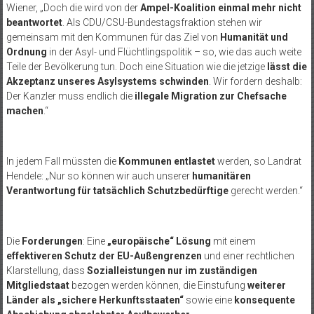
Wiener, „Doch die wird von der
Ampel-Koalition einmal mehr nicht
beantwortet
. Als CDU/CSU-Bundestagsfraktion stehen wir
gemeinsam mit den Kommunen für das Ziel von
Humanität und
Ordnung
in der Asyl- und Flüchtlingspolitik – so, wie das auch weite
Teile der Bevölkerung tun. Doch eine Situation wie die jetzige
lässt die
Akzeptanz unseres Asylsystems schwinden
. Wir fordern deshalb:
Der Kanzler muss endlich die
illegale Migration zur Chefsache
machen
.“
In jedem Fall müssten die
Kommunen entlastet
werden, so Landrat
Hendele: „Nur so können wir auch unserer
humanitären
Verantwortung für tatsächlich Schutzbedürftige
gerecht werden.“
Die
Forderungen
: Eine
„europäische“ Lösung
mit einem
effektiveren Schutz der EU-Außengrenzen
und einer rechtlichen
Klarstellung, dass
Sozialleistungen nur im zuständigen
Mitgliedstaat
bezogen werden können, die Einstufung
weiterer
Länder als „sichere Herkunftsstaaten“
sowie eine
konsequente