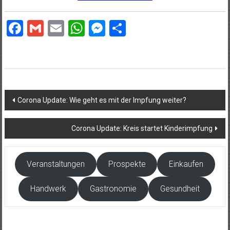
Facebook
Gmail
Email
WhatsApp
Messenger
Teilen
Beitragsnavigation
Corona Update: Wie geht es mit der Impfung weiter?
Corona Update: Kreis startet Kinderimpfung
Veranstaltungen
Prospekte
Einkaufen
Handwerk
Gastronomie
Gesundheit