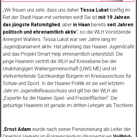
„Wir freuen uns sehr, dass uns daher
Tessa Lukat
künftig im
Rat der Stadt Haan mit vertreten wird! Sie ist
mit 19 Jahren
das jüngste Ratsmitglied
, aber
in Haan
bereits
seit Jahren
politisch und ehrenamtlich aktiv
“, so die WLH Vorsitzende
Annegret Wahlers. Tessa Lukat war vier Jahre lang im
Jugendparlament aktiv. Hat jahrelang das Haaner Jugendcafé
und das Projekt Smart Help ehrenamtlich unterstützt. Die
junge Haanerin vertritt die WLH auf Kreisebene bei der
Unabhängigen Wählergemeinschaft (UWG ME) und ist
stellvertretende Sachkundige Bürgerin im Kreisausschuss für
Schule und Sport. In der Haaner Politik ist sie seit letztem
Jahr im Jugendhilfeausschuss und gilt bei der WLH als
„Expertin für die Haaner Spiel- und Freizeitflächen“. Die
gebürtige Haanerin ist gerade im dritten Lehrjahr als Tischlerin.
„
Ernst Adam
wurde nach seiner Pensionierung als Leiter der
Direktion Verkehr im Polizeipräsidium Wuppertal ein
Vollblut-