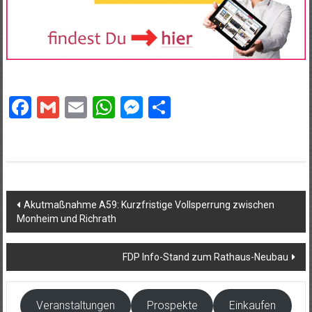
Facebook
Gmail
Email
WhatsApp
Messenger
Teilen
Beitragsnavigation
Akutmaßnahme A59: Kurzfristige Vollsperrung zwischen
Monheim und Richrath
FDP Info-Stand zum Rathaus-Neubau
Veranstaltungen
Prospekte
Einkaufen