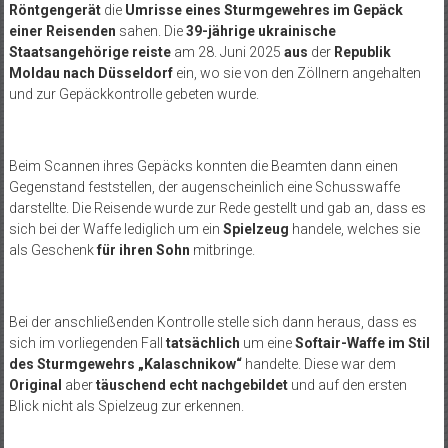
Röntgengerät
die
Umrisse
eines Sturmgewehres im Gepäck
einer Reisenden
sahen. Die
39-jährige ukrainische
Staatsangehörige reiste
am 28. Juni 2025
aus
der
Republik
Moldau nach Düsseldorf
ein, wo sie von den Zöllnern angehalten
und zur Gepäckkontrolle gebeten wurde.
Beim Scannen ihres Gepäcks konnten die Beamten dann einen
Gegenstand feststellen, der augenscheinlich eine Schusswaffe
darstellte. Die Reisende wurde zur Rede gestellt und gab an, dass es
sich bei der Waffe lediglich um ein
Spielzeug
handele, welches sie
als Geschenk
für ihren Sohn
mitbringe.
Bei der anschließenden Kontrolle stelle sich dann heraus, dass es
sich im vorliegenden Fall
tatsächlich
um eine
Softair-Waffe im Stil
des Sturmgewehrs
„Kalaschnikow“
handelte. Diese war dem
Original
aber
täuschend echt nachgebildet
und auf den ersten
Blick nicht als Spielzeug zur erkennen.