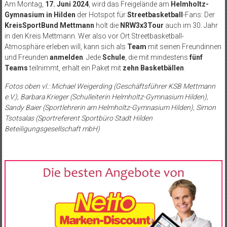
Am Montag,
17. Juni 2024
, wird das Freigelände am
Helmholtz-
Gymnasium in Hilden
der Hotspot für
Streetbasketball
-Fans: Der
KreisSportBund Mettmann
holt die
NRW3x3Tour
auch im 30. Jahr
in den Kreis Mettmann. Wer also vor Ort Streetbasketball-
Atmosphäre erleben will, kann sich als
Team
mit seinen Freundinnen
und Freunden
anmelden
. Jede
Schule
, die mit mindestens
fünf
Teams
teilnimmt, erhält ein Paket mit
zehn Basketbällen
.
Fotos oben vl.: Michael Weigerding (Geschäftsführer KSB Mettmann
e.V.), Barbara Krieger (Schulleiterin Helmholtz-Gymnasium Hilden),
Sandy Baier (Sportlehrerin am Helmholtz-Gymnasium Hilden), Simon
Tsotsalas (Sportreferent Sportbüro Stadt Hilden
Beteiligungsgesellschaft mbH)