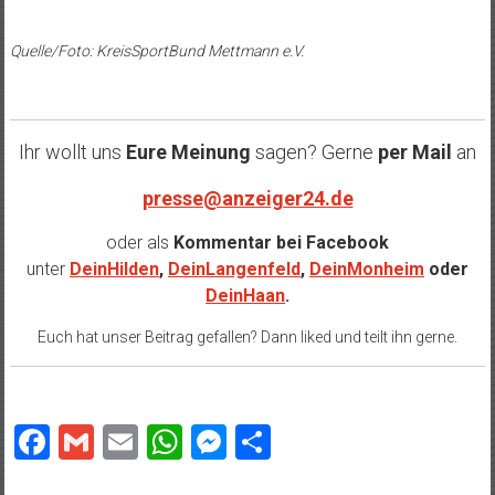
Quelle/Foto: KreisSportBund Mettmann e.V.
Ihr wollt uns
Eure Meinung
sagen? Gerne
per Mail
an
presse@anzeiger24.de
oder als
Kommentar bei
Facebook
unter
DeinHilden
,
DeinLangenfeld
,
DeinMonheim
oder
DeinHaan
.
Euch hat unser Beitrag gefallen? Dann liked und teilt ihn gerne.
Facebook
Gmail
Email
WhatsApp
Messenger
Teilen