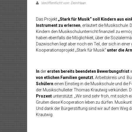
Veröffentlicht von: DeinHaan
Das Projekt
„Stark für Musik“
soll Kindern aus e
Instrument zu erlernen
, erläutert die Musikschule. D
Kindern den Musikschulunterricht finanziell zu ermög
haben ebenfalls die Möglichkeit, über die Sozialerm
Dazwischen liegt aber noch ein Teil, der sich in ein
Kooperationsprojekt „Stark für Musik“
unter die Ar
In
der
ersten bereits beendeten Bewerbungsfrist
von etlichen Familien genutzt.
Arbeitskreis und Bür
Schülern
einen Einstieg in die Musikschule und die
der Musikschulleiter Thomas Krautwig verkünden. Di
Prozent
unterstützt. „Wir sind sehr froh, mit solch 
Gruiten diese Kooperation leben zu dürfen. Musikunte
Und dank der Bürgerstiftung sind wir auf dem Weg 
Krautwig.