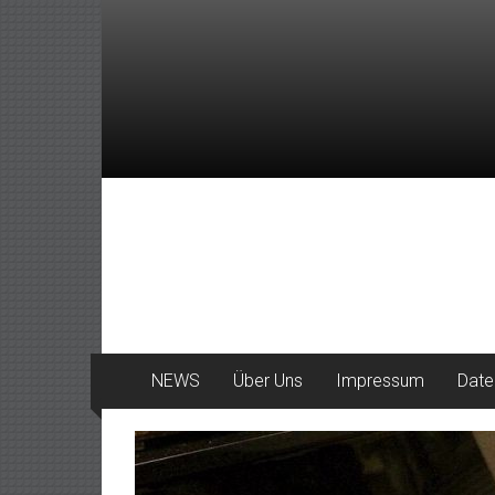
Zum
Inhalt
springen
DeinHaan
News
aus
Haan
NEWS
Über Uns
Impressum
Date