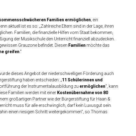
inkommensschwächeren Familien ermöglichen
, ein
enn aktuell ist es so: „Zahlreiche Eltern sind in der Lage, ihren
lichen. Familien, die finanzielle Hilfen vom Staat bekommen,
äßigung der Musikschule den Unterricht finanziell abzudecken.
er gewissen Grauzone befindet. Diesen
Familien
möchte das
me greifen
.“
wurde dieses Angebot der niederschwelligen Förderung auch
gerstiftung haben entschieden: „
11 Schülerinnen und
 Fortführung der Instrumentalausbildung zu
ermöglichen
“, kann
ese Familien werden mit einer
Kostenübernahme von 80
einem großartigen Partner wie der Bürgerstiftung für Haan &
rricht muss für alle erschwinglich, darf kein Luxusgut sein.
dahin einen riesigen Schritt weitergekommen“, so Thomas