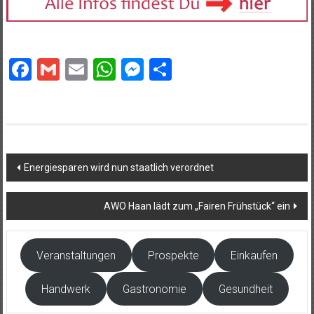
Facebook
Gmail
Email
WhatsApp
Messenger
Teilen
Beitragsnavigation
Energiesparen wird nun staatlich verordnet
AWO Haan lädt zum „Fairen Frühstück“ ein
Veranstaltungen
Prospekte
Einkaufen
Handwerk
Gastronomie
Gesundheit