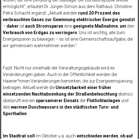
leisten, der eine Befüllung der Gaslager der Bundesrepublik wieder
ermöglicht“, erläutert Dr. Jürgen Simon aus dem Rathaus. Christine-
Petra Schacht ergänzt: „Aktuell werden
rund 20 Prozent des
verbrauchten Gases zur Gewinnung elektrischer Energie genutzt
–
daher
ist
auch Stromsparen
eine
geeignete Maßnahme
,
um
den
Verbrauch von Erdgas zu verringern
. Uns ist wichtig, alle zum
Energiesparen zu bewegen – es ist eine Gemeinschaftsaufgabe, die
wir gemeinsam wahrnehmen werden.“
Fazit: Nicht nur innerhalb der Verwaltungsgebäude wird es
Veränderungen geben. Auch in der Öffentlichkeit werden die
Haaner*innen Veränderungen bemerken, die zur Energieeinsparung
beitragen. Aktuell werde die
Umsetzbarkeit einer früher
einsetzenden Nachtabsenkung der Straßenbeleuchtung
ebenso
überprüft wie ein
sparsamerer Einsatz
der
Flutlichtanlagen
und
des
warmen Duschwassers in den städtischen Turn- und
Sporthallen
.
Im Stadtrat
soll
im Oktober u.a. auch
entschieden werden
,
ob auf