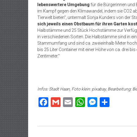
lebenswertere Umgebung
für die Bürgerinnen und 
im Kampf gegen den Klimawandel, indem sie CO2 abso
Tierwelt bieten“, untermalt Sonja Kunders von der Stad
sich jeweils einen Obstbaum für ihren Garten kos
Halbstämme und 25 Stück Hochstämme zur Verfügu
in verschiedenen Sorten. Die Halbstämme sind in ein
Stammumfang und sind ca. zweieinhalb Meter hoch.
bis 25 Liter Container mit einer Höhe von ca. drei 
Zentimeter.“
Infos: Stadt Haan, Foto klein: pixabay, Bearbeitung: B
Facebook
Gmail
Email
WhatsApp
Messeng
Teilen