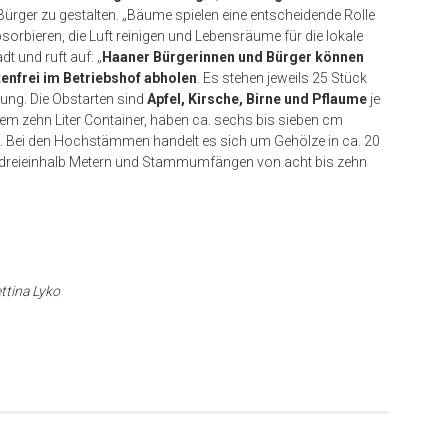
Bürger zu gestalten. „Bäume spielen eine entscheidende Rolle
rbieren, die Luft reinigen und Lebensräume für die lokale
t und ruft auf: „
Haaner Bürgerinnen und Bürger können
tenfrei im Betriebshof abholen
. Es stehen jeweils 25 Stück
ng. Die Obstarten sind
Apfel, Kirsche, Birne und Pflaume
je
em zehn Liter Container, haben ca. sechs bis sieben cm
 Bei den Hochstämmen handelt es sich um Gehölze in ca. 20
bis dreieinhalb Metern und Stammumfängen von acht bis zehn
ettina Lyko
er