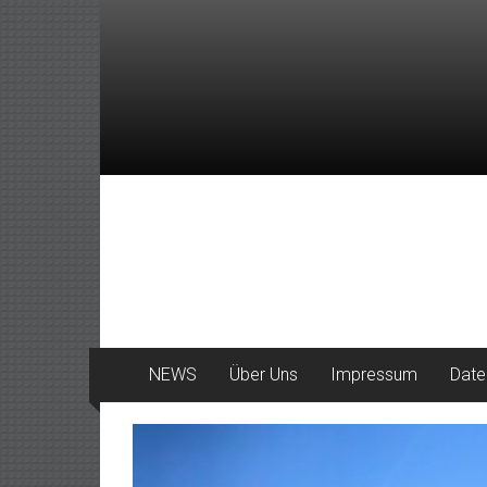
Zum
Inhalt
springen
DeinHaan
News
aus
Haan
NEWS
Über Uns
Impressum
Date