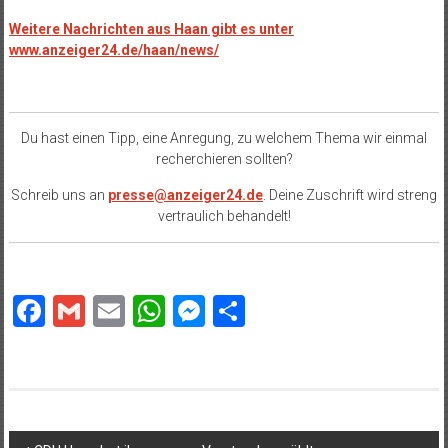
Weitere Nachrichten aus Haan gibt es unter
www.anzeiger24.de/haan/news/
Du hast einen Tipp, eine Anregung, zu welchem Thema wir einmal
recherchieren sollten?
Schreib uns an
presse@anzeiger24.de
. Deine Zuschrift wird streng
vertraulich behandelt!
Facebook
Gmail
Email
WhatsApp
Messenger
Teilen
Beitragsnavigation