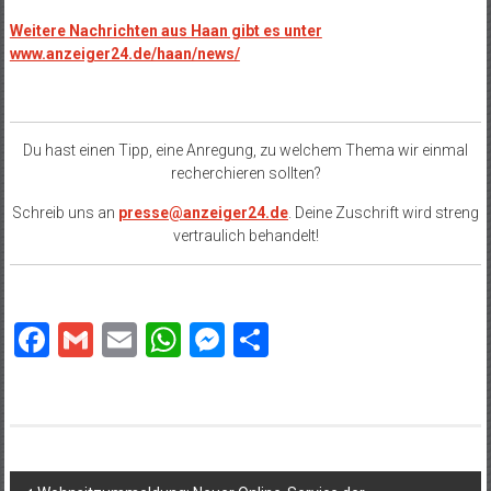
Weitere Nachrichten aus Haan gibt es unter
www.anzeiger24.de/haan/news/
Du hast einen Tipp, eine Anregung, zu welchem Thema wir einmal
recherchieren sollten?
Schreib uns an
presse@anzeiger24.de
. Deine Zuschrift wird streng
vertraulich behandelt!
Facebook
Gmail
Email
WhatsApp
Messenger
Teilen
Beitragsnavigation