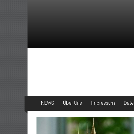
Zum
Inhalt
springen
DeinHaan
News
aus
Haan
NEWS
Über Uns
Impressum
Date