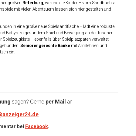
einer großen
Ritterburg
, welche die Kinder – vom Sandbachtal
spiele mit vielen Abenteuern lassen sich hier gestalten und
unden in eine große neue Spielsandfläche – lädt eine robuste
r und Babys zu gesundem Spiel und Bewegung an der frischen
er Spielzeugkiste – ebenfalls über Spielplatzpaten verwaltet –
ingebunden.
Seniorengerechte Bänke
mit Armlehnen und
tzen ein.
nung
sagen? Gerne
per Mail
an
@anzeiger24.de
entar bei
Facebook
.