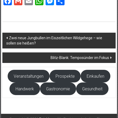
Facebook
Gmail
Email
WhatsApp
Messenger
Teilen
Beitragsnavigation
Zwei neue Jungbullen im Eiszeitlichen Wildgehege – wie
sollen sie heißen?
Blitz-Blank: Temposünder im Fokus
Veranstaltungen
Prospekte
Einkaufen
Handwerk
Gastronomie
Gesundheit