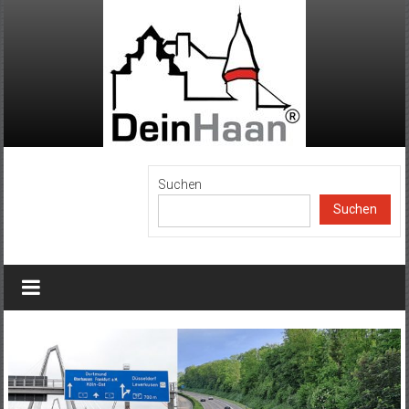
Zum
Inhalt
springen
DeinHaan
Suchen
Suchen
News
aus
Haan