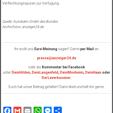
Verflechtungsspuren zur Verfügung.
Quelle: Autobahn Gmbh des Bundes
Archivfotos: anzeiger24.de
Ihr wollt uns
Eure Meinung
sagen? Gerne
per Mail
an
presse@anzeiger24.de
oder als
Kommentar bei
Facebook
unter
DeinHilden
,
DeinLangenfeld
,
DeinMonheim
,
DeinHaan
oder
DerLeverkusener
.
Euch hat unser Beitrag gefallen? Dann liked und teilt ihn gerne.
Facebook
Gmail
Email
WhatsApp
Messenger
Teilen