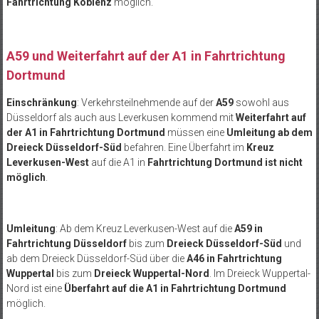
Fahrtrichtung Koblenz
möglich.
A59 und Weiterfahrt auf der A1 in Fahrtrichtung
Dortmund
Einschränkung
: Verkehrsteilnehmende auf der
A59
sowohl aus
Düsseldorf als auch aus Leverkusen kommend mit
Weiterfahrt auf
der A1 in Fahrtrichtung Dortmund
müssen eine
Umleitung ab dem
Dreieck Düsseldorf-Süd
befahren. Eine Überfahrt im
Kreuz
Leverkusen-West
auf die A1 in
Fahrtrichtung Dortmund ist nicht
möglich
.
Umleitung
: Ab dem Kreuz Leverkusen-West auf die
A59 in
Fahrtrichtung Düsseldorf
bis zum
Dreieck Düsseldorf-Süd
und
ab dem Dreieck Düsseldorf-Süd über die
A46 in Fahrtrichtung
Wuppertal
bis zum
Dreieck Wuppertal-Nord
. Im Dreieck Wuppertal-
Nord ist eine
Überfahrt auf die A1 in Fahrtrichtung Dortmund
möglich.