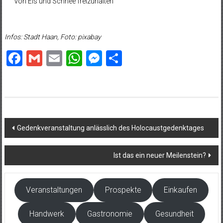
von Eis und Schnee freizuhalten
Infos: Stadt Haan, Foto: pixabay
Facebook
Gmail
Email
WhatsApp
Messenger
Teilen
Beitragsnavigation
Gedenkveranstaltung anlässlich des Holocaustgedenktages
Ist das ein neuer Meilenstein?
Veranstaltungen
Prospekte
Einkaufen
Handwerk
Gastronomie
Gesundheit