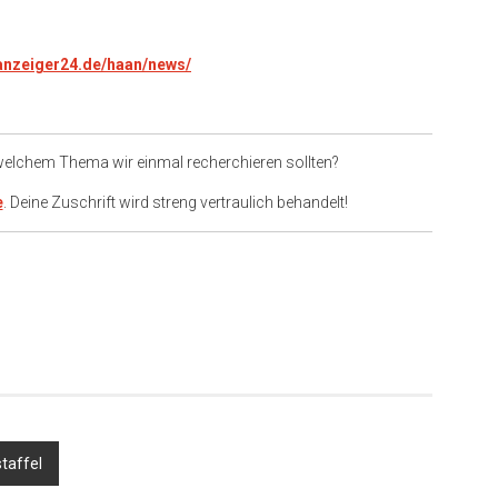
.anzeiger24.de/haan/news/
 welchem Thema wir einmal recherchieren sollten?
e
. Deine Zuschrift wird streng vertraulich behandelt!
er
taffel