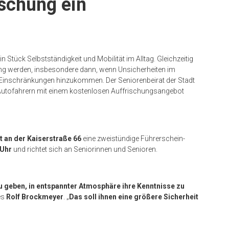
schung ein
n Stück Selbstständigkeit und Mobilität im Alltag. Gleichzeitig
ung werden, insbesondere dann, wenn Unsicherheiten im
 Einschränkungen hinzukommen. Der Seniorenbeirat der Stadt
Autofahrern mit einem kostenlosen Auffrischungsangebot
 an der Kaiserstraße 66
eine zweistündige Führerschein-
 Uhr
und richtet sich an Seniorinnen und Senioren.
zu geben, in entspannter Atmosphäre ihre Kenntnisse zu
es
Rolf Brockmeyer
. „
Das soll ihnen eine größere Sicherheit