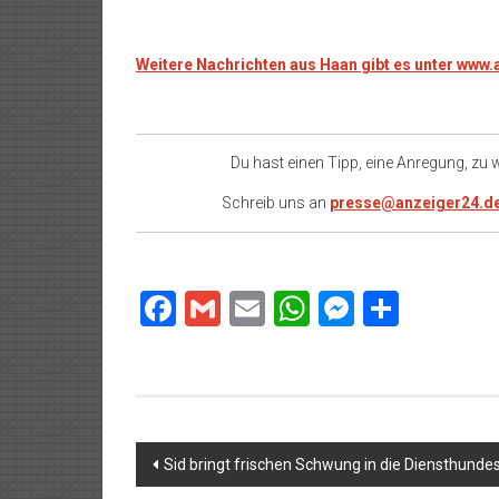
Weitere Nachrichten aus Haan gibt es unter www
Du hast einen Tipp, eine Anregung, zu
Schreib uns an
presse@anzeiger24.d
Facebook
Gmail
Email
WhatsApp
Messeng
Teilen
Beitragsnavigation
Sid bringt frischen Schwung in die Diensthundes