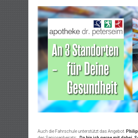
Auch die Fahrschule unterstützt das Angebot.
Phili
des Seniorenbeirats: „
Da bin ich gerne mit dabei. S