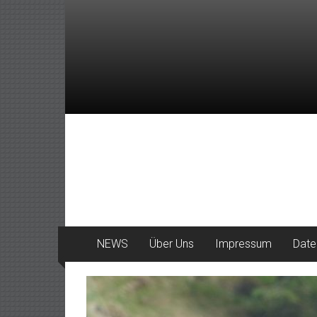
Zum
Inhalt
springen
DeinHaan
News
aus
Haan
NEWS
Über Uns
Impressum
Date