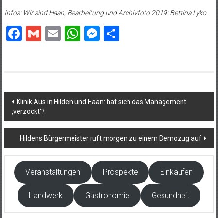
Infos: Wir sind Haan, Bearbeitung und Archivfoto 2019: Bettina Lyko
Facebook
Gmail
Email
WhatsApp
Messenger
Teilen
Beitragsnavigation
Klinik Aus in Hilden und Haan: hat sich das Management
‚verzockt‘?
Hildens Bürgermeister ruft morgen zu einem Demozug auf
Veranstaltungen
Prospekte
Einkaufen
Handwerk
Gastronomie
Gesundheit