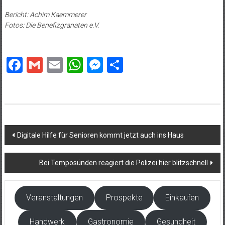
Bericht: Achim Kaemmerer
Fotos: Die Benefizgranaten e.V.
Facebook
Gmail
Email
WhatsApp
Messenger
Teilen
Beitragsnavigation
Digitale Hilfe für Senioren kommt jetzt auch ins Haus
Bei Temposünden reagiert die Polizei hier blitzschnell
Veranstaltungen
Prospekte
Einkaufen
Handwerk
Gastronomie
Gesundheit