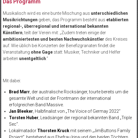
Das Programm
Musikalisch wird es eine bunte Mischung aus
unterschiedlichen
Musikrichtungen
geben, das Programm besteht aus
etablierten
regional-, überregional und international bekannten
Künstlern
, teilt der Verein mit: „Zudem treten einige der
ambitioniertesten und besten Nachwuchskünstler
des Kreises
auf. Wie üblich bei Konzerten der Benefizgranaten findet die
Veranstaltung
ohne Gage
statt: Musiker, Techniker und Helfer
arbeiten
unentgeltlich
.“
Mit dabei:
Brad Marr
, der australische Rocksänger, tourte bereits um die
gesamte Welt und ist der Frontmann der international
erfolgreichen Band Massive.
Jan Bleeker
, Halbfinalist von „The Voice of Germay 2022“
Torsten Huber
, Leadsänger der regional bekannten Band „Triple
Sec“.
Lokalmatador
Thorsten Kruck
mit seinem „JimButtons Family
Project“, bestehend aus Ehefrau Irina und den beiden Töchtern