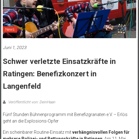
News
Juni 1, 2023
Schwer verletzte Einsatzkräfte in
Ratingen: Benefizkonzert in
Langenfeld
Veröffentlicht von: DeinHaan
Fünf Stunden Bühnenprogramm mit Benefizgranaten e.V. – Erlös
geht an die Explosions-Opfer
Ein scheinbarer Routine-Einsatz mit
verhängnisvollen Folgen für
mehrere Polizei- und Rettungskräfte in Ratingen
: Am 11. Mai