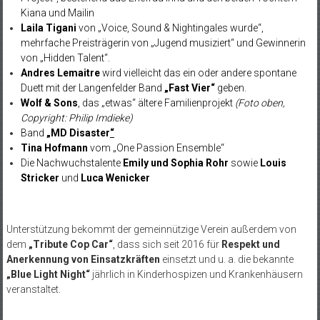
Kiana und Mailin
Laila Tigani
von „Voice, Sound & Nightingales wurde“,
mehrfache Preisträgerin von „Jugend musiziert“ und Gewinnerin
von „Hidden Talent“.
Andres Lemaitre
wird vielleicht das ein oder andere spontane
Duett mit der Langenfelder Band
„Fast Vier“
geben.
Wolf & Sons
, das „etwas“ ältere Familienprojekt
(Foto oben,
Copyright: Philip Imdieke)
Band
„MD Disaster
“
Tina Hofmann
vom „One Passion Ensemble“
Die Nachwuchstalente
Emily und Sophia Rohr
sowie
Louis
Stricker
und
Luca Wenicker
Unterstützung bekommt der gemeinnützige Verein außerdem von
dem
„Tribute Cop Car“
, dass sich seit 2016 für
Respekt und
Anerkennung von Einsatzkräften
einsetzt und u. a. die bekannte
„Blue Light Night“
jährlich in Kinderhospizen und Krankenhäusern
veranstaltet.